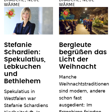
WÄRME
WÄRME
Stefanie
Bergleute
Schardien:
begrüßen das
Spekulatius,
Licht der
Lebkuchen
Weihnacht
und
Manche
Bethlehem
Weihnachtstraditionen
sind modern, andere
Spekulatius in
schon fast
Westfalen war
ausgedient: Im
Stefanie Schardiens
Erzgebirge feierten