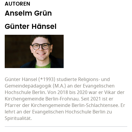
AUTOREN
Anselm Grün
Günter Hänsel
Günter Hänsel (*1993) studierte Religions- und
Gemeindepädagogik (M.A.) an der Evangelischen
Hochschule Berlin. Von 2018 bis 2020 war er Vikar der
Kirchengemeinde Berlin-Frohnau. Seit 2021 ist er
Pfarrer der Kirchengemeinde Berlin-Schlachtensee. Er
lehrt an der Evangelischen Hochschule Berlin zu
Spiritualität.