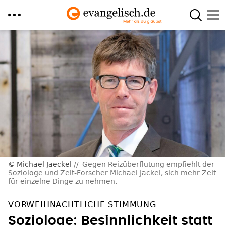
Direkt
zum
Inhalt
Michael Jaeckel
Gegen Reizüberflutung empfiehlt der
Soziologe und Zeit-Forscher Michael Jäckel, sich mehr Zeit
für einzelne Dinge zu nehmen.
VORWEIHNACHTLICHE STIMMUNG
Soziologe: Besinnlichkeit statt