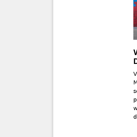
V
M
s
p
w
d