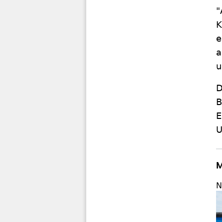
"
K
e
a
u
D
B
E
U
M
N