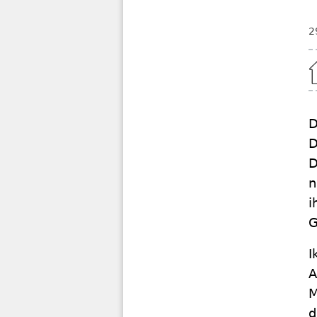
2
Home
D
D
D
n
i
G
I
A
M
d