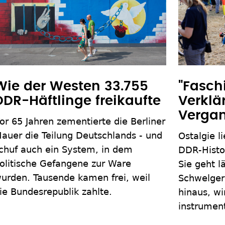
Wie der Westen 33.755
"Fasch
DDR-Häftlinge freikaufte
Verklä
Vergan
or 65 Jahren zementierte die Berliner
auer die Teilung Deutschlands - und
Ostalgie l
chuf auch ein System, in dem
DDR-Histor
olitische Gefangene zur Ware
Sie geht l
urden. Tausende kamen frei, weil
Schwelger
ie Bundesrepublik zahlte.
hinaus, wi
instrument