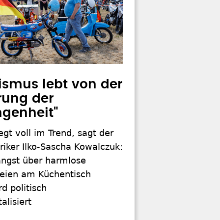
ismus lebt von der
rung der
genheit"
iegt voll im Trend, sagt der
iker Ilko-Sascha Kowalczuk:
ängst über harmlose
eien am Küchentisch
rd politisch
alisiert