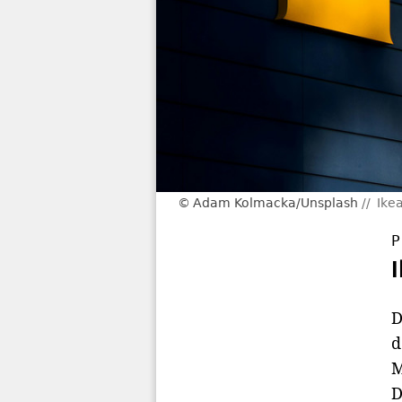
Adam Kolmacka/Unsplash
Ike
P
D
d
M
D