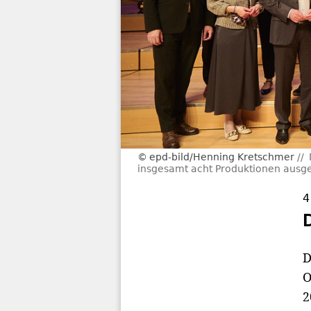
epd-bild/Henning Kretschmer
insgesamt acht Produktionen ausge
4
D
O
2