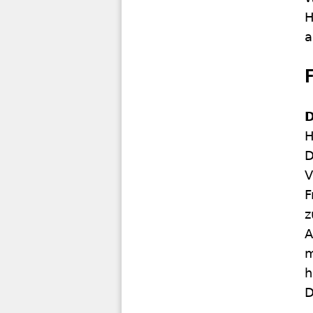
H
a
D
H
D
V
F
z
A
m
h
D