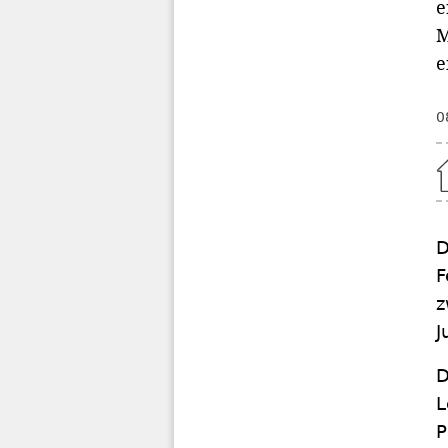
e
M
e
0
Home
D
F
z
J
D
L
P