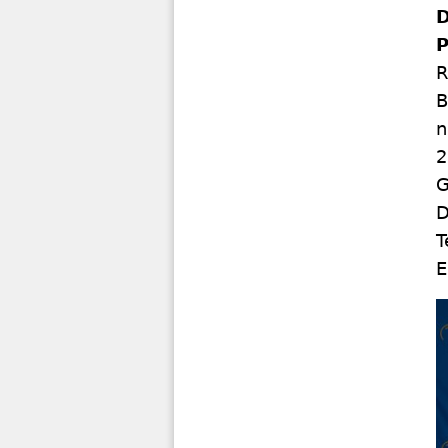
D
P
R
B
n
2
G
D
T
E