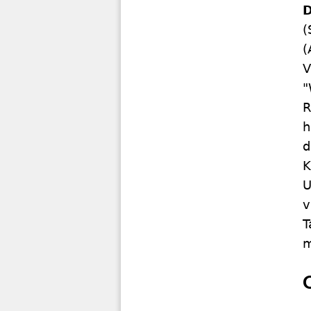
D
(
(
V
"
R
h
d
K
U
v
T
m