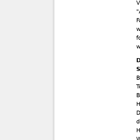
V
"
F
w
f
w
D
S
B
T
B
H
D
d
H
W