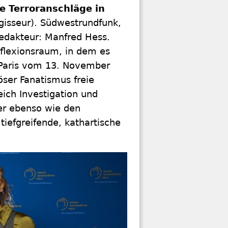
e Terroranschläge in
gisseur). Südwestrundfunk,
Redakteur: Manfred Hess.
eflexionsraum, in dem es
n Paris vom 13. November
öser Fanatismus freie
ich Investigation und
er ebenso wie den
iefgreifende, kathartische