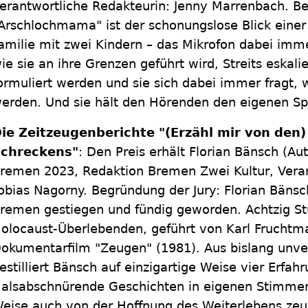
erantwortliche Redakteurin: Jenny Marrenbach. Be
Arschlochmama" ist der schonungslose Blick einer 
amilie mit zwei Kindern – das Mikrofon dabei immer
ie sie an ihre Grenzen geführt wird, Streits eskali
ormuliert werden und sie sich dabei immer fragt, 
erden. Und sie hält den Hörenden den eigenen Spi
ie Zeitzeugenberichte "(Erzähl mir von den)
chreckens"
: Den Preis erhält Florian Bänsch (Au
remen 2023, Redaktion Bremen Zwei Kultur, Veran
obias Nagorny. Begründung der Jury: Florian Bänsch
remen gestiegen und fündig geworden. Achtzig St
olocaust-Überlebenden, geführt von Karl Fruchtm
okumentarfilm "Zeugen" (1981). Aus bislang unver
estilliert Bänsch auf einzigartige Weise vier Erfah
alsabschnürende Geschichten in eigenen Stimmen
eise auch von der Hoffnung des Weiterlebens zeu