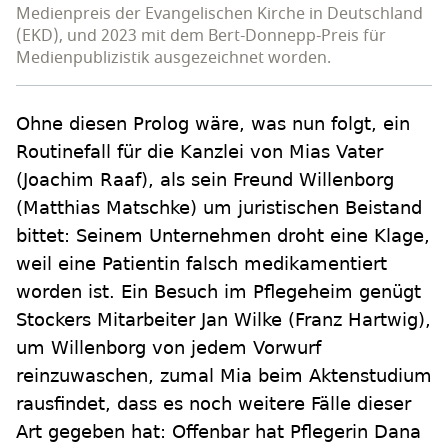
Medienpreis der Evangelischen Kirche in Deutschland
(EKD), und 2023 mit dem Bert-Donnepp-Preis für
Medienpublizistik ausgezeichnet worden.
Ohne diesen Prolog wäre, was nun folgt, ein
Routinefall für die Kanzlei von Mias Vater
(Joachim Raaf), als sein Freund Willenborg
(Matthias Matschke) um juristischen Beistand
bittet: Seinem Unternehmen droht eine Klage,
weil eine Patientin falsch medikamentiert
worden ist. Ein Besuch im Pflegeheim genügt
Stockers Mitarbeiter Jan Wilke (Franz Hartwig),
um Willenborg von jedem Vorwurf
reinzuwaschen, zumal Mia beim Aktenstudium
rausfindet, dass es noch weitere Fälle dieser
Art gegeben hat: Offenbar hat Pflegerin Dana