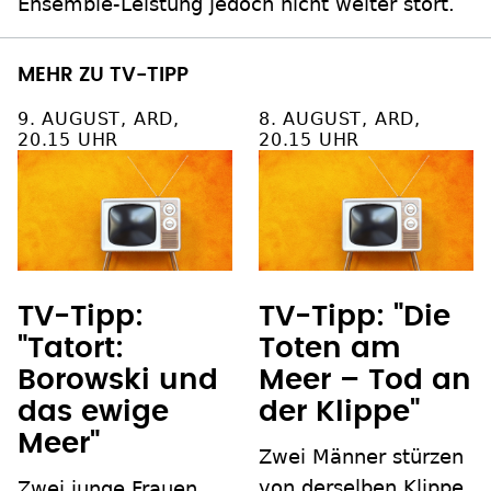
Ensemble-Leistung jedoch nicht weiter stört.
MEHR ZU TV-TIPP
9. AUGUST, ARD,
8. AUGUST, ARD,
20.15 UHR
20.15 UHR
TV-Tipp:
TV-Tipp: "Die
"Tatort:
Toten am
Borowski und
Meer – Tod an
das ewige
der Klippe"
Meer"
Zwei Männer stürzen
von derselben Klippe
Zwei junge Frauen