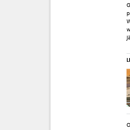
G
p
W
w
J
O