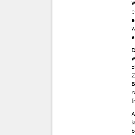
W
e
e
w
a
D
W
d
Z
B
r
f
A
k
b