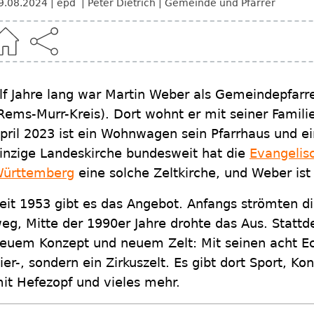
9.08.2024
epd
Peter Dietrich
Gemeinde und Pfarrer
lf Jahre lang war Martin Weber als Gemeindepfarre
Rems-Murr-Kreis). Dort wohnt er mit seiner Famili
pril 2023 ist ein Wohnwagen sein Pfarrhaus und ein
inzige Landeskirche bundesweit hat die
Evangelis
ürttemberg
eine solche Zeltkirche, und Weber ist 
eit 1953 gibt es das Angebot. Anfangs strömten d
eg, Mitte der 1990er Jahre drohte das Aus. Statt
euem Konzept und neuem Zelt: Mit seinen acht Eck
ier-, sondern ein Zirkuszelt. Es gibt dort Sport, Ko
it Hefezopf und vieles mehr.