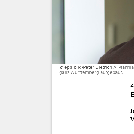
epd-bild/Peter Dietrich
Pfarrha
ganz Württemberg aufgebaut.
Z
I
W