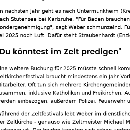
m nächsten Jahr geht es nach Untermünkheim (Kre
ach Stutensee bei Karlsruhe. "Für Baden brauche
ondergenehmigung", sagt Weber schmunzelnd. Für
ei 2025 noch Luft. Dafür steht Straubenhardt (Enzk
"Du könntest im Zelt predigen"
ine weitere Buchung für 2025 müsste schnell ko
eltkirchenfestival braucht mindestens ein Jahr Vo
itarbeiter. Oft tun sich mehrere Kirchengemeinden
usammen, inklusive Katholiken und Freikirchen. Au
erden einbezogen, außerdem Polizei, Feuerwehr u
ährend der Zeltfestivals lebt Weber im dienstlic
er Zeltkirche - genauso wie Zeltmeister Michael M
uständig ist. Die beiden kannten sich schon vorher