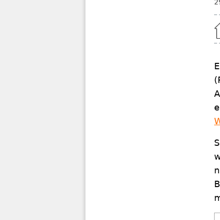
2
Home
E
(
A
e
W
S
w
n
B
m