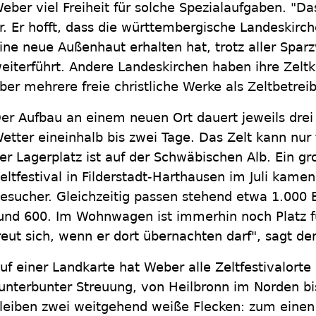
eber viel Freiheit für solche Spezialaufgaben. "Das
r. Er hofft, dass die württembergische Landeskirch
ine neue Außenhaut erhalten hat, trotz aller Spa
eiterführt. Andere Landeskirchen haben ihre Zeltk
ber mehrere freie christliche Werke als Zeltbetreib
er Aufbau an einem neuen Ort dauert jeweils drei
etter eineinhalb bis zwei Tage. Das Zelt kann nur
er Lagerplatz ist auf der Schwäbischen Alb. Ein 
eltfestival in Filderstadt-Harthausen im Juli kame
esucher. Gleichzeitig passen stehend etwa 1.000 B
und 600. Im Wohnwagen ist immerhin noch Platz f
reut sich, wenn er dort übernachten darf", sagt de
uf einer Landkarte hat Weber alle Zeltfestivalorte 
unterbunter Streuung, von Heilbronn im Norden bi
leiben zwei weitgehend weiße Flecken: zum einen