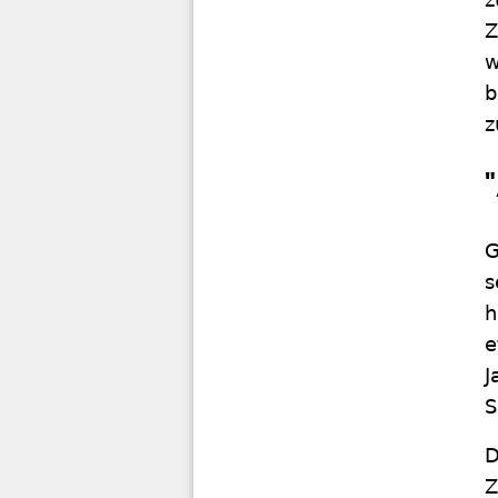
Z
w
b
z
G
s
h
e
J
S
D
Z