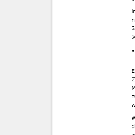
I
n
S
s
E
Z
M
z
w
W
d
z