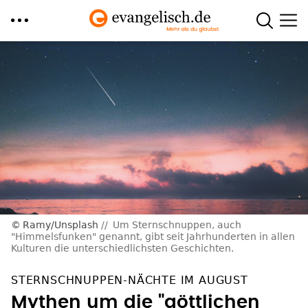
Direkt
zum
Inhalt
Ramy/Unsplash
Um Sternschnuppen, auch
"Himmelsfunken" genannt, gibt seit Jahrhunderten in allen
Kulturen die unterschiedlichsten Geschichten.
STERNSCHNUPPEN-NÄCHTE IM AUGUST
Mythen um die "göttlichen