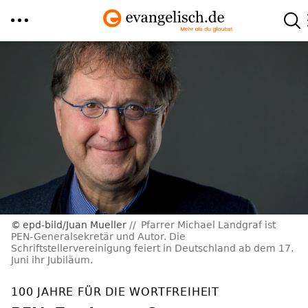
Direkt
zum
Inhalt
epd-bild/Juan Mueller
Pfarrer Michael Landgraf ist
PEN-Generalsekretär und Autor. Die
Schriftstellervereinigung feiert in Deutschland ab dem 17.
Juni ihr Jubiläum.
100 JAHRE FÜR DIE WORTFREIHEIT