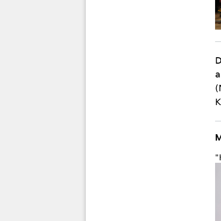
D
a
(
K
M
"