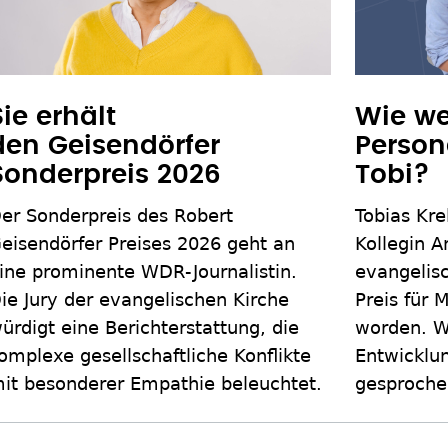
Sie erhält
Wie we
den Geisendörfer
Person
Sonderpreis 2026
Tobi?
er Sonderpreis des Robert
Tobias Kre
eisendörfer Preises 2026 geht an
Kollegin 
ine prominente WDR-Journalistin.
evangelis
ie Jury der evangelischen Kirche
Preis für 
ürdigt eine Berichterstattung, die
worden. W
omplexe gesellschaftliche Konflikte
Entwicklu
it besonderer Empathie beleuchtet.
gesproche