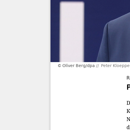
Oliver Berg/dpa
Peter Kloeppe
R
D
K
N
d