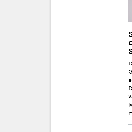
D
G
e
D
w
k
m