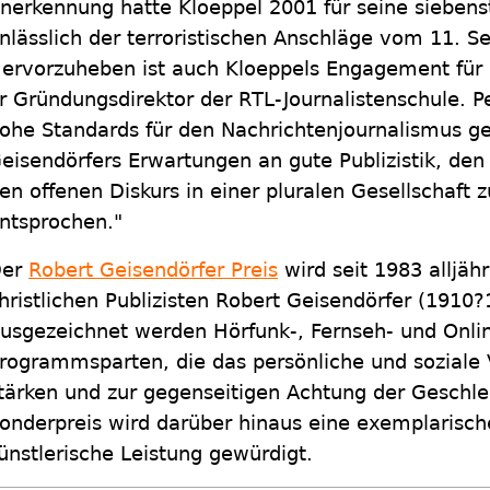
nerkennung hatte Kloeppel 2001 für seine sieben
nlässlich der terroristischen Anschläge vom 11.
ervorzuheben ist auch Kloeppels Engagement für
r Gründungsdirektor der RTL-Journalistenschule. P
ohe Standards für den Nachrichtenjournalismus g
eisendörfers Erwartungen an gute Publizistik, den
en offenen Diskurs in einer pluralen Gesellschaft z
ntsprochen."
Der
Robert Geisendörfer Preis
wird seit 1983 alljäh
hristlichen Publizisten Robert Geisendörfer (1910?
usgezeichnet werden Hörfunk-, Fernseh- und Onli
rogrammsparten, die das persönliche und soziale
tärken und zur gegenseitigen Achtung der Geschle
onderpreis wird darüber hinaus eine exemplarische
ünstlerische Leistung gewürdigt.