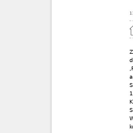
1
Home
Z
d
‚
a
S
1
K
S
W
k