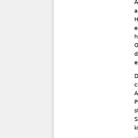
A
a
H
e
h
G
d
e
c
A
P
s
S
k