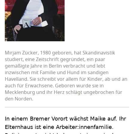
Mirjam Zücker, 1980 geboren, hat Skandinavistik
studiert, eine Zeitschrift gegründet, ein paar
gemäßigte Jahre in Berlin verbracht und lebt
inzwischen mit Familie und Hund im sandigen
Havelland. Sie schreibt vor allem für Kinder, ab und an
auch für Erwachsene. Geboren wurde sie in
Mecklenburg und ihr Herz schlägt ungebrochen für
den Norden.
In einem Bremer Vorort wächst Maike auf. Ihr
Elternhaus ist eine Arbeiter:innenfamilie.