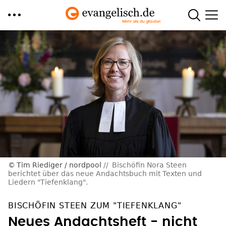
Direkt
zum
Inhalt
Tim Riediger / nordpool
Bischöfin Nora Steen
berichtet über das neue Andachtsbuch mit Texten und
Liedern "Tiefenklang".
BISCHÖFIN STEEN ZUM "TIEFENKLANG"
Neues Andachtsheft - nicht