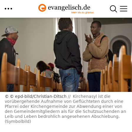
Direkt
zum
Inhalt
© epd-bild/Christian-Ditsch
Kirchenasyl ist die
vorübergehende Aufnahme von Geflüchteten durch eine
Pfarrei oder Kirchengemeinde zur Abwendung einer von
den Gemeindemitgliedern als für die Schutzsuchenden an
Leib und Leben bedrohlich angesehenen Abschiebung.
(Symbolbild)