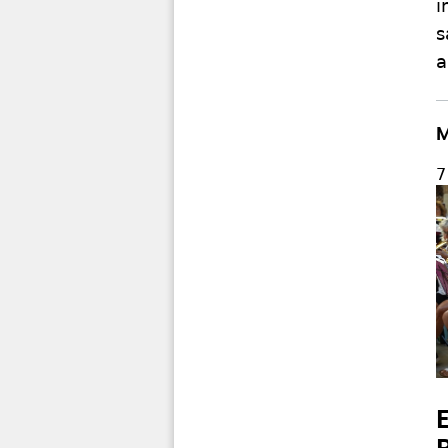
i
s
a
M
7