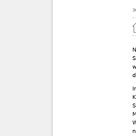
3
Home
N
S
w
d
I
K
S
M
W
n