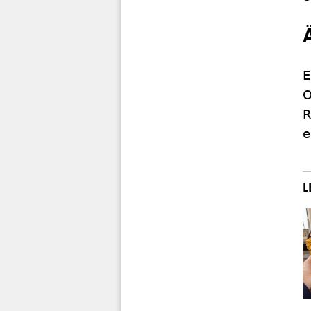
E
O
R
e