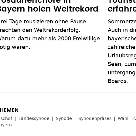
Posaunenchöre in
Touris
Bayern holen Weltrekord
erfahr
rei Tage musizieren ohne Pause
Sommerzeit
rachten den Weltrekorderfolg.
Auch in di
arum dazu mehr als 2000 Freiwillige
bayerisch
ötig waren.
zahlreiche
Urlaubsreg
Seen, zum
untergang
Boards.
ischof
Landessynode
Synode
Synodenpräses
Wahl
Ev
ayern