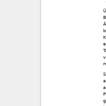
Ü
B
Ä
k
K
e
T
v
m
S
a
a
P
g