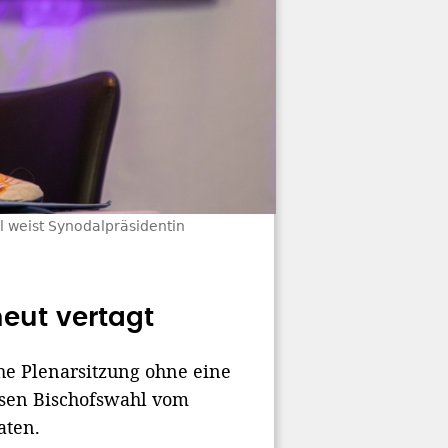
 weist Synodalpräsidentin
eut vertagt
che Plenarsitzung ohne eine
osen Bischofswahl vom
aten.