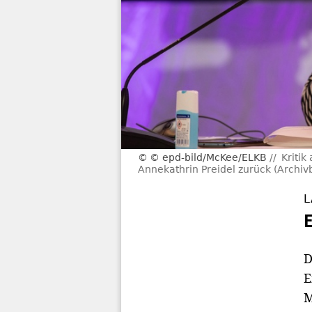
© epd-bild/McKee/ELKB
Kriti
Annekathrin Preidel zurück (Archivb
L
D
E
M