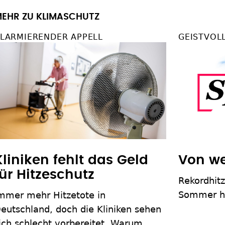
EHR ZU KLIMASCHUTZ
LARMIERENDER APPELL
GEISTVOL
Kliniken fehlt das Geld
Von we
für Hitzeschutz
Rekordhit
Sommer ha
mmer mehr Hitzetote in
eutschland, doch die Kliniken sehen
ich schlecht vorbereitet. Warum