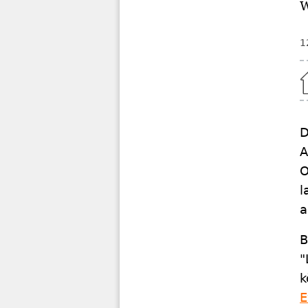
W
1
Home
D
A
O
l
a
B
"
k
E