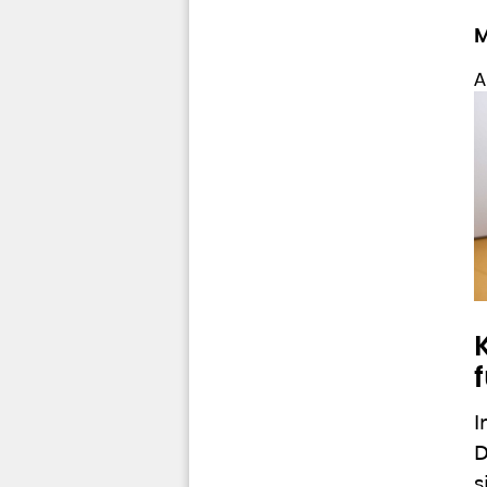
M
A
I
D
s