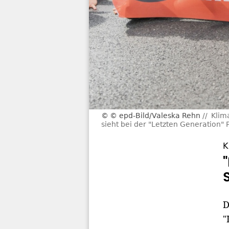
© epd-Bild/Valeska Rehn
Klim
sieht bei der "Letzten Generation" P
K
D
"