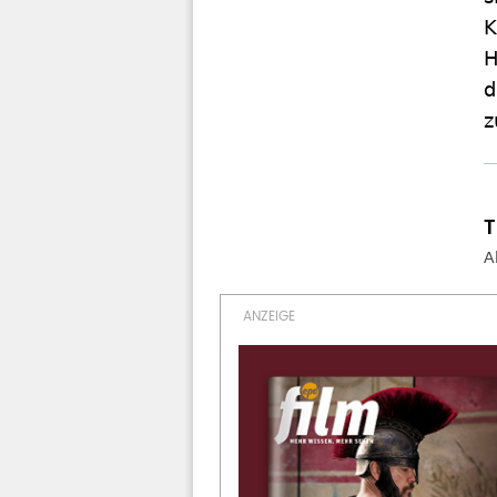
K
H
d
z
A