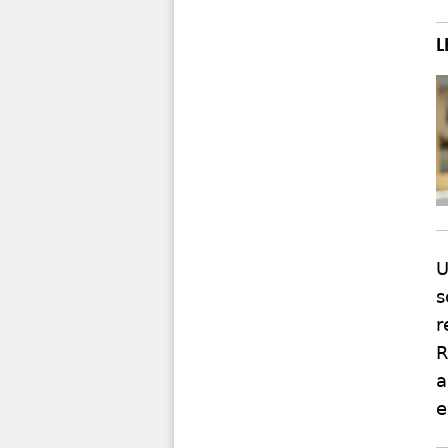
U
s
r
R
a
e