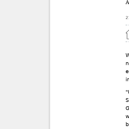
A
2
Home
W
n
e
i
"
S
G
w
b