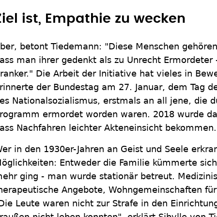
Ziel ist, Empathie zu wecken
ber, betont Tiedemann: "Diese Menschen gehören z
ass man ihrer gedenkt als zu Unrecht Ermordeter -
ranker." Die Arbeit der Initiative hat vieles in B
rinnerte der Bundestag am 27. Januar, dem Tag d
es Nationalsozialismus, erstmals an all jene, die 
rogramm ermordet worden waren. 2018 wurde das
ass Nachfahren leichter Akteneinsicht bekommen.
er in den 1930er-Jahren an Geist und Seele erkra
öglichkeiten: Entweder die Familie kümmerte sich
ehr ging - man wurde stationär betreut. Medizini
herapeutische Angebote, Wohngemeinschaften für 
Die Leute waren nicht zur Strafe in den Einrichtun
raußen nicht leben konnten", erklärt Sibylle von T