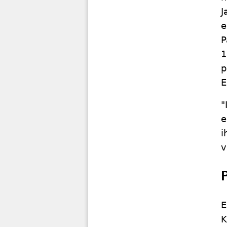
J
e
P
1
p
E
"
e
i
v
E
K