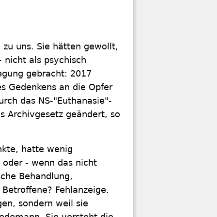
u uns. Sie hätten gewollt,
 nicht als psychisch
ewegung gebracht: 2017
es Gedenkens an die Opfer
durch das NS-"Euthanasie"-
 Archivgesetz geändert, so
nkte, hatte wenig
 oder - wenn das nicht
sche Behandlung,
Betroffene? Fehlanzeige.
gen, sondern weil sie
iedemann. Sie versteht die