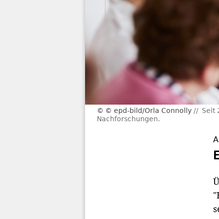
© epd-bild/Orla Connolly
Seit
Nachforschungen.
A
Ü
"
s