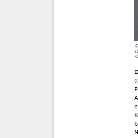
s
K
D
d
P
A
e
K
b
N