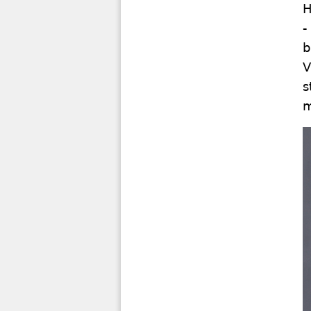
H
-
b
V
s
m