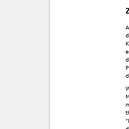
A
d
K
e
d
P
d
W
M
m
t
"
d