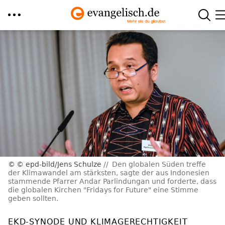
Direkt
zum
Inhalt
© epd-bild/Jens Schulze
Den globalen Süden treffe
der Klimawandel am stärksten, sagte der aus Indonesien
stammende Pfarrer Andar Parlindungan und forderte, dass
die globalen Kirchen "Fridays for Future" eine Stimme
geben sollten.
EKD-SYNODE UND KLIMAGERECHTIGKEIT