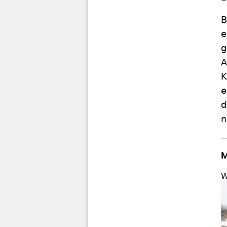
B
e
g
A
K
e
d
n
M
W