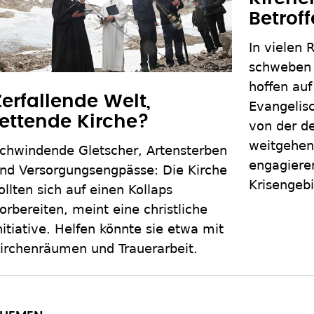
Betrof
In vielen 
schweben 
hoffen auf
Zerfallende Welt,
Evangelis
rettende Kirche?
von der de
weitgehen
chwindende Gletscher, Artensterben
engagieren
nd Versorgungsengpässe: Die Kirche
Krisengeb
ollten sich auf einen Kollaps
orbereiten, meint eine christliche
nitiative. Helfen könnte sie etwa mit
irchenräumen und Trauerarbeit.