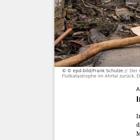
© epd-bild/Frank Schulze
Der 
Flutkatastrophe im Ahrtal zurück. 
A
I
d
M