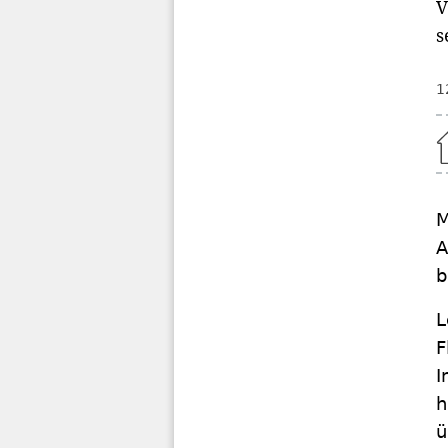
V
s
1
Home
M
A
b
L
F
I
h
ü