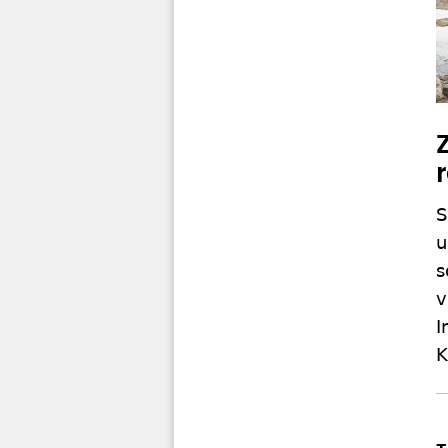
S
u
s
v
I
K