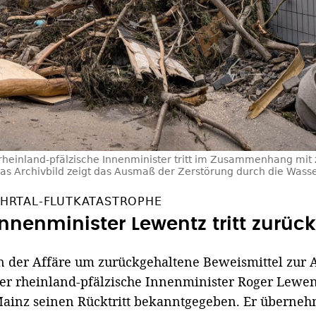
rheinland-pfälzische Innenminister tritt im Zusammenhang mit zu
Das Archivbild zeigt das Ausmaß der Zerstörung durch die Wass
HRTAL-FLUTKATASTROPHE
Innenminister Lewentz tritt zurück
n der Affäre um zurückgehaltene Beweismittel zur A
er rheinland-pfälzische Innenminister Roger Lewen
ainz seinen Rücktritt bekanntgegeben. Er übernehm