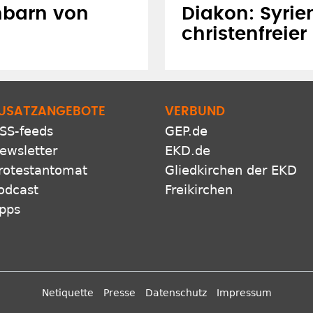
hbarn von
Diakon: Syrie
christenfreie
USATZANGEBOTE
VERBUND
SS-feeds
GEP.de
ewsletter
EKD.de
rotestantomat
Gliedkirchen der EKD
odcast
Freikirchen
pps
Netiquette
Presse
Datenschutz
Impressum