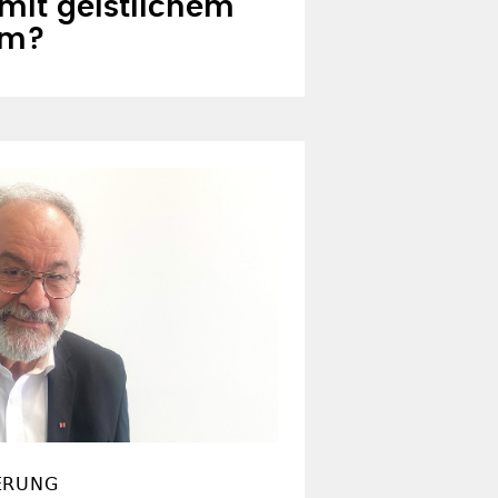
mit geistlichem
um?
ERUNG