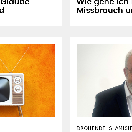
 Glaube
Wie gehe ich 
rd
Missbrauch 
DROHENDE ISLAMISI