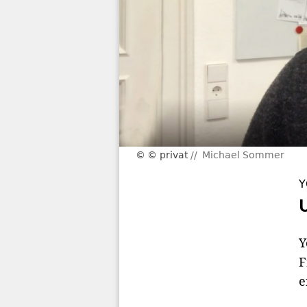
© privat
Michael Sommer
Y
Y
F
e