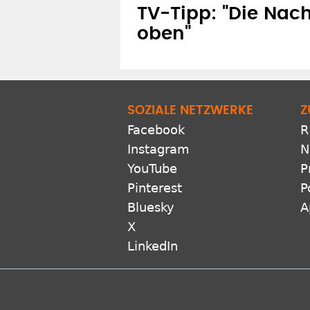
TV-Tipp: "Die Nac
oben"
SOZIALE NETZWERKE
Z
Facebook
R
Instagram
N
YouTube
P
Pinterest
P
Bluesky
A
X
LinkedIn