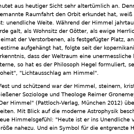
utet aus heutiger Sicht sehr altertümlich an. Denn 
emannte Raumfahrt den Orbit erkundet hat, weiß
st: unendliche Weite. Während der Himmel jahrta
rde galt, als Wohnsitz der Götter, als ewige Herrli
eimat der Verstorbenen, als festgefügter Platz, a
estirne aufgehängt hat, folgte seit der kopernik
rkenntnis, dass der Weltraum eine unermessliche 
terne, so hat es der Philosoph Hegel formuliert, s
oheit", "Lichtausschlag am Himmel".
Fest und schützend war der Himmel, steinern, krista
ießener Soziologe und Theologe Reimer Groneme
Der Himmel" (Pattloch-Verlag, München 2012) übe
eiten. Mit Blick auf die moderne Astrophysik bes
eue Himmelsgefühl: "Heute ist er ins Unendliche ve
röße nahezu. Und ein Symbol für die entgrenzte H