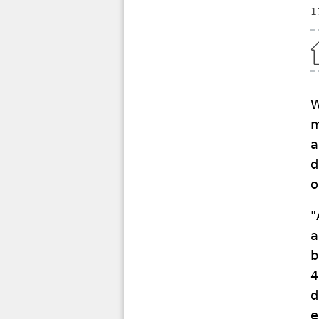
1
Home
W
m
a
d
o
"
a
b
4
d
e