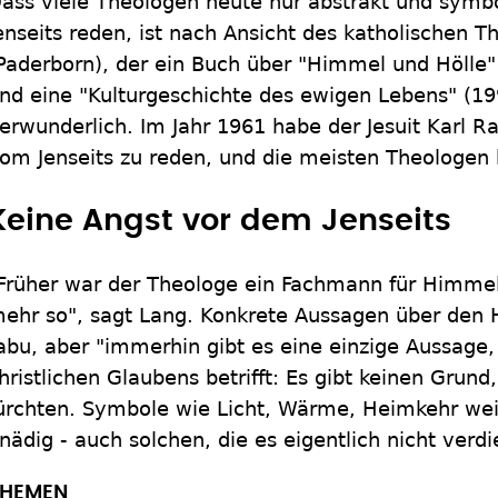
ass viele Theologen heute nur abstrakt und sym
enseits reden, ist nach Ansicht des katholischen 
Paderborn), der ein Buch über "Himmel und Hölle
nd eine "Kulturgeschichte des ewigen Lebens" (199
erwunderlich. Im Jahr 1961 habe der Jesuit Karl Ra
om Jenseits zu reden, und die meisten Theologen 
Keine Angst vor dem Jenseits
Früher war der Theologe ein Fachmann für Himmels
ehr so", sagt Lang. Konkrete Aussagen über den 
abu, aber "immerhin gibt es eine einzige Aussage,
hristlichen Glaubens betrifft: Es gibt keinen Grund
ürchten. Symbole wie Licht, Wärme, Heimkehr weis
nädig - auch solchen, die es eigentlich nicht verdi