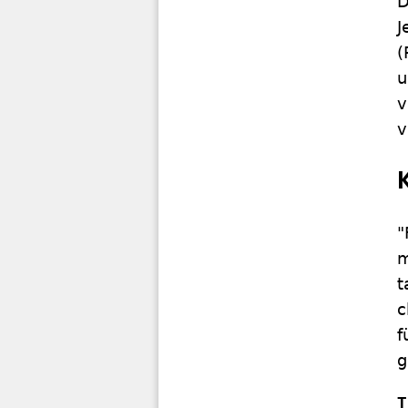
D
J
(
u
v
v
"
m
t
c
f
g