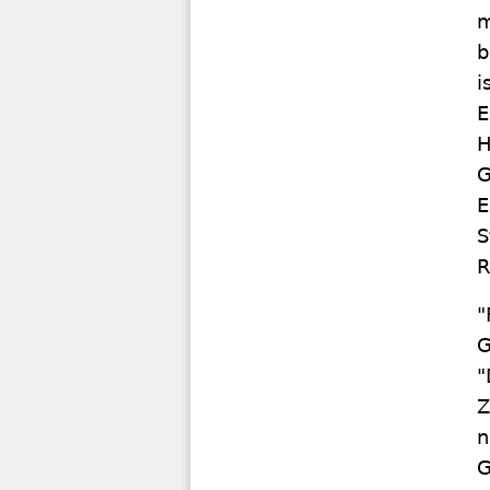
m
b
i
E
H
G
E
S
R
"
G
"
Z
n
G