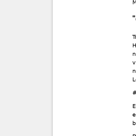
M
T
H
n
v
n
L
#
E
e
b