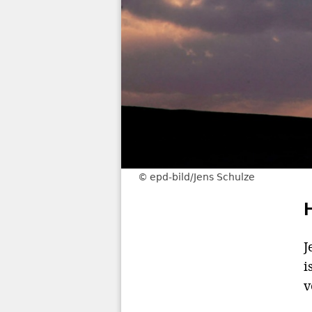
epd-bild/Jens Schulze
J
i
v