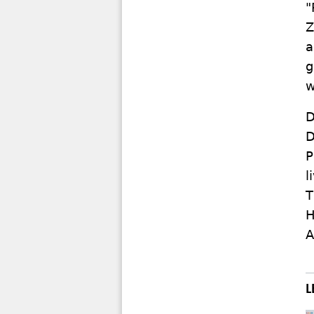
"
Z
a
g
w
D
D
P
l
T
H
A