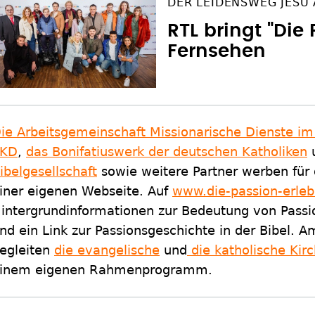
DER LEIDENSWEG JESU
RTL bringt "Die 
Fernsehen
ie Arbeitsgemeinschaft Missionarische Dienste i
EKD
,
das Bonifatiuswerk der deutschen Katholiken
ibelgesellschaft
sowie weitere Partner werben für 
iner eigenen Webseite. Auf
www.die-passion-erle
intergrundinformationen zur Bedeutung von Passio
nd ein Link zur Passionsgeschichte in der Bibel. 
egleiten
die evangelische
und
die katholische Kir
inem eigenen Rahmenprogramm.