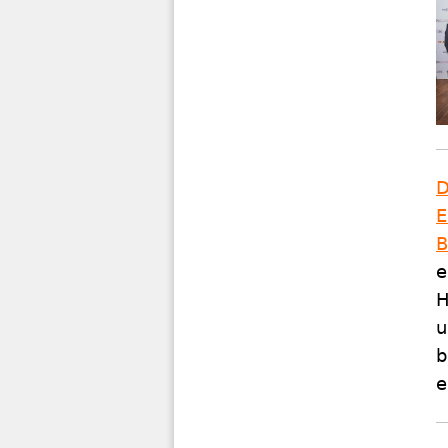
D
B
e
H
u
b
e