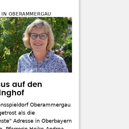
 IN OBERAMMERGAU
sus auf den
inghof
onsspieldorf Oberammergau
etrost als die
hste" Adresse in Oberbayern
. Pfarrerin Heike-Andrea