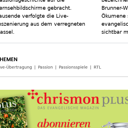
ernsehbildschirme gebracht.
Brunner-Wi
ausende verfolgte die Live-
Ökumene s
nszenierung aus dem verregneten
evangelisc
assel.
sichtbar 
ive-Übertragung
Passion
Passionsspiele
RTL