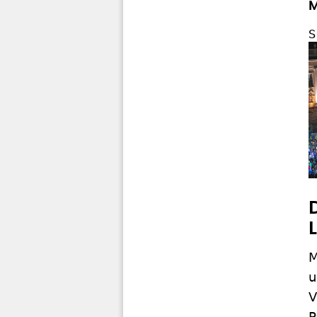
M
S
M
u
V
P