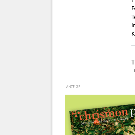
F
T
I
K
L