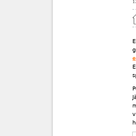
1
Home
E
g
e
E
s
P
J
m
v
h