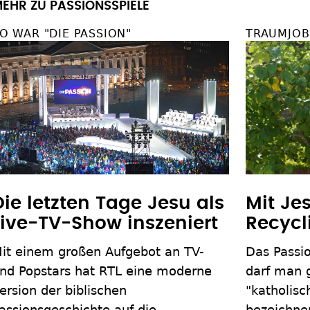
EHR ZU PASSIONSSPIELE
O WAR "DIE PASSION"
TRAUMJOB
Die letzten Tage Jesu als
Mit Je
Live-TV-Show inszeniert
Recycl
it einem großen Aufgebot an TV-
Das Passi
nd Popstars hat RTL eine moderne
darf man g
ersion der biblischen
"katholisc
assionsgeschichte auf die
bezeichnen