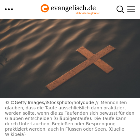
Direkt
zum
Inhalt
©Getty Images/iStockphoto/holydude
Mennoniten
glauben, dass die Taufe ausschließlich dann praktiziert
werden sollte, wenn die zu Taufenden sich bewusst für den
Glauben entscheiden (Gläubigentaufe). Die Taufe kann
durch Untertauchen, Begießen oder Besprengung
praktiziert werden, auch in Flüssen oder Seen. (Quelle
Wikipeia)