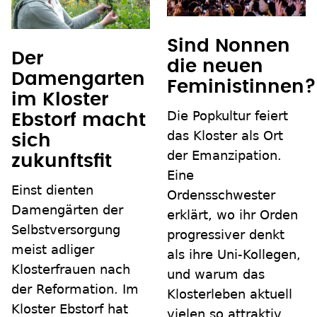
Sind Nonnen
Der
die neuen
Damengarten
Feministinnen?
im Kloster
Die Popkultur feiert
Ebstorf macht
das Kloster als Ort
sich
der Emanzipation.
zukunftsfit
Eine
Einst dienten
Ordensschwester
Damengärten der
erklärt, wo ihr Orden
Selbstversorgung
progressiver denkt
meist adliger
als ihre Uni-Kollegen,
Klosterfrauen nach
und warum das
der Reformation. Im
Klosterleben aktuell
Kloster Ebstorf hat
vielen so attraktiv