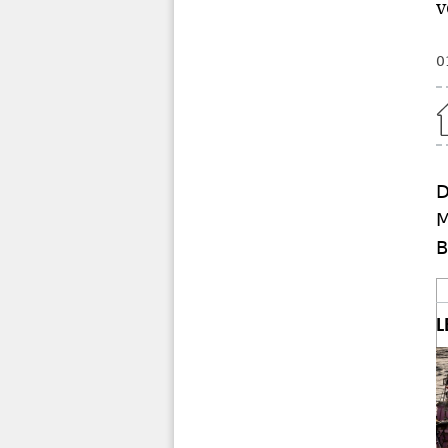
v
0
Home
D
M
B