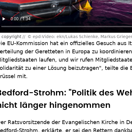
copyright
© epd-Video: ekn/Lukas Schienke, Markus Griege
ie EU-Kommission hat ein offizielles Gesuch aus It
erteilung der Geretteten in Europa zu koordinieren
itgliedstaaten laufen, und wir rufen Mitgliedstaat
olidarität zu einer Lösung beizutragen", teilte di
rüssel mit.
Bedford-Strohm: "Politik des We
nicht länger hingenommen
er Ratsvorsitzende der Evangelischen Kirche in D
edford-Strohm, erklärte, er sei den Rettern dankb