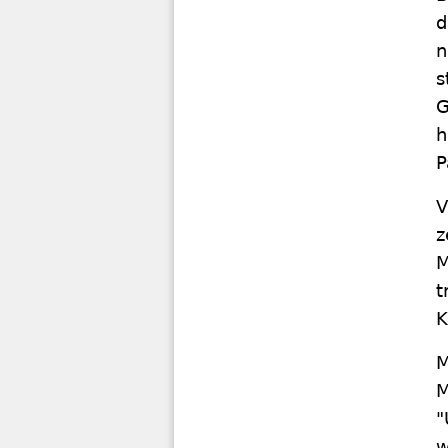
d
n
s
G
h
P
V
z
M
t
K
M
M
"
w