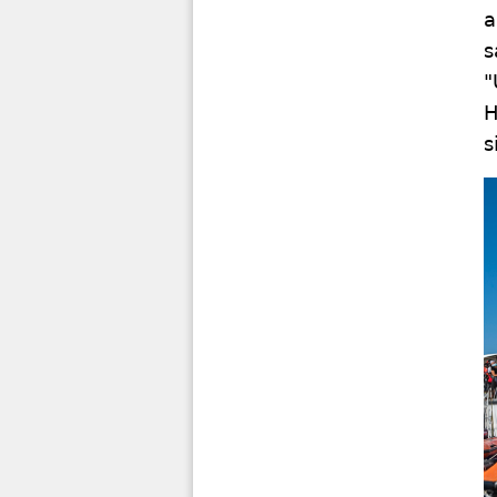
a
s
"
H
s