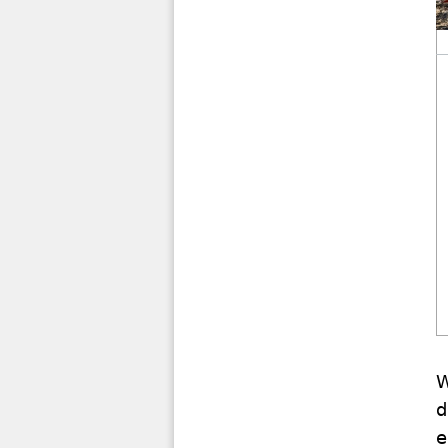
W
d
e