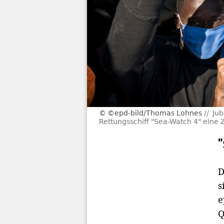
©epd-bild/Thomas Lohnes
Jub
Rettungsschiff "Sea-Watch 4" eine 
D
s
e
Q