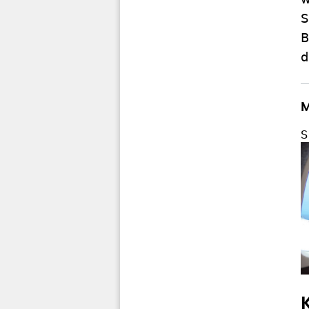
S
B
d
M
S