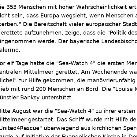
ie 353 Menschen mit hoher Wahrscheinlichkeit ertr
icht sein, dass Europa wegsieht, wenn Menschen
terben." Die Bereitschaft vieler europäischer St
erettete aufzunehmen, zeige, dass die "Politik de
ingenommen werde. Der bayerische Landesbischof 
alermo.
or elf Tage hatte die "Sea-Watch 4" die ersten M
entralen Mittelmeer gerettet. Am Wochenende war 
ichel" zur Hilfe gekommen, die manövrierunfähig 
rieb mit rund 200 Menschen an Bord. Die "Louise M
ünstler Banksy unterstützt.
itte August war die "Sea-Watch 4" zu ihrer ersten 
ittelmeer gestartet. Das Schiff wurde mit Hilfe d
United4Rescue" überwiegend aus kirchlichen Spend
urde auf Initiative der Evangelischen Kirche in D