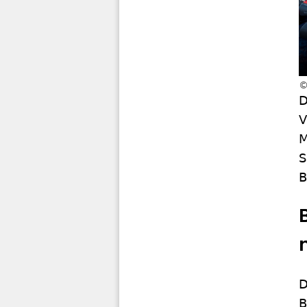
D
V
M
S
B
D
B