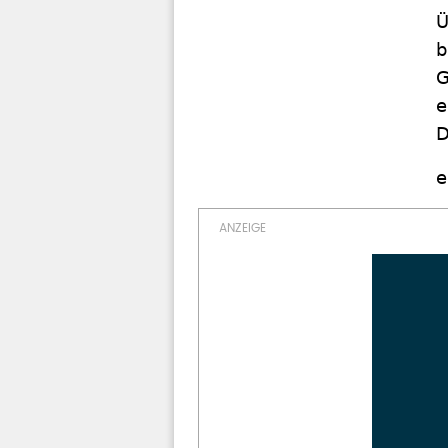
Ü
b
G
e
D
e