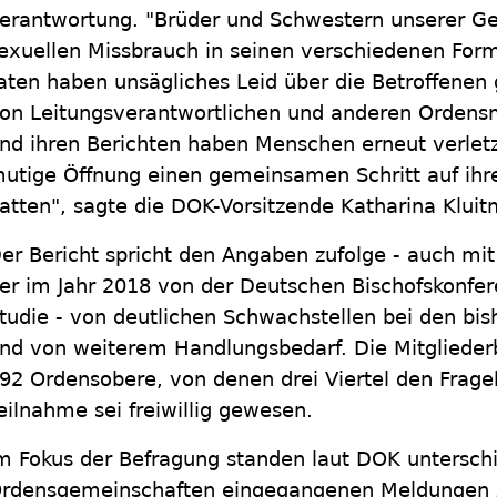
erantwortung. "Brüder und Schwestern unserer G
exuellen Missbrauch in seinen verschiedenen Form
aten haben unsägliches Leid über die Betroffene
on Leitungsverantwortlichen und anderen Ordensm
nd ihren Berichten haben Menschen erneut verletzt
utige Öffnung einen gemeinsamen Schritt auf ihr
atten", sagte die DOK-Vorsitzende Katharina Klui
er Bericht spricht den Angaben zufolge - auch mit
er im Jahr 2018 von der Deutschen Bischofskonfer
tudie - von deutlichen Schwachstellen bei den b
nd von weiterem Handlungsbedarf. Die Mitgliederb
92 Ordensobere, von denen drei Viertel den Frag
eilnahme sei freiwillig gewesen.
m Fokus der Befragung standen laut DOK unterschie
rdensgemeinschaften eingegangenen Meldungen z