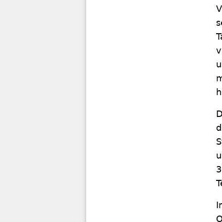
V
s
T
v
u
m
h
D
d
S
u
3
T
I
O