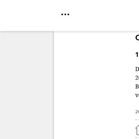
Direkt
zum
Inhalt
1
D
2
B
v
2
Home