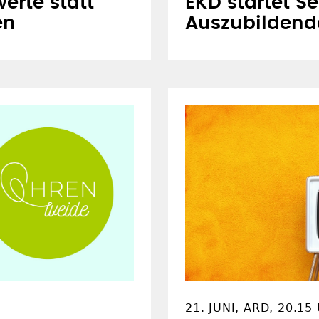
erte statt
EKD startet S
en
Auszubildend
21. JUNI, ARD, 20.15