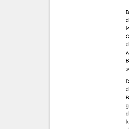
d
M
O
d
w
B
s
D
d
B
g
d
k