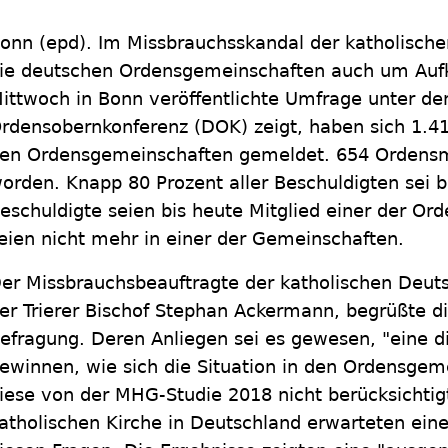
Bonn
(epd)
.
Im Missbrauchsskandal der katholisch
ie deutschen Ordensgemeinschaften auch um Auf
ittwoch in Bonn veröffentlichte Umfrage unter de
rdensobernkonferenz (DOK) zeigt, haben sich 1.41
en Ordensgemeinschaften gemeldet. 654 Ordensmi
orden. Knapp 80 Prozent aller Beschuldigten sei b
eschuldigte seien bis heute Mitglied einer der O
eien nicht mehr in einer der Gemeinschaften.
er Missbrauchsbeauftragte der katholischen Deut
er Trierer Bischof Stephan Ackermann, begrüßte di
efragung. Deren Anliegen sei es gewesen, "eine di
ewinnen, wie sich die Situation in den Ordensgeme
iese von der MHG-Studie 2018 nicht berücksichtigt
atholischen Kirche in Deutschland erwarteten ein