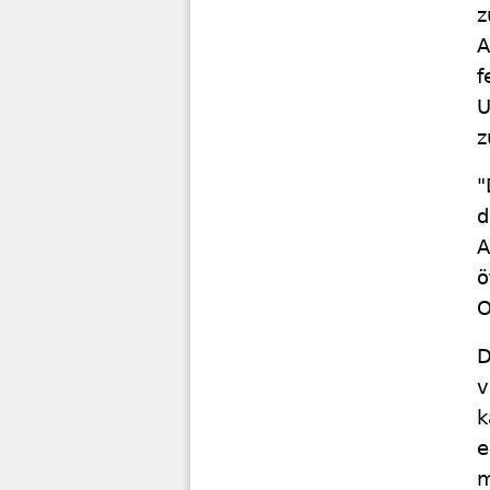
z
A
f
U
z
"
d
A
ö
O
D
v
k
e
m