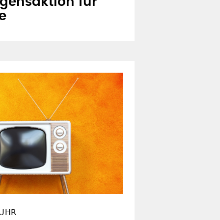
egensaktion für
e
 UHR