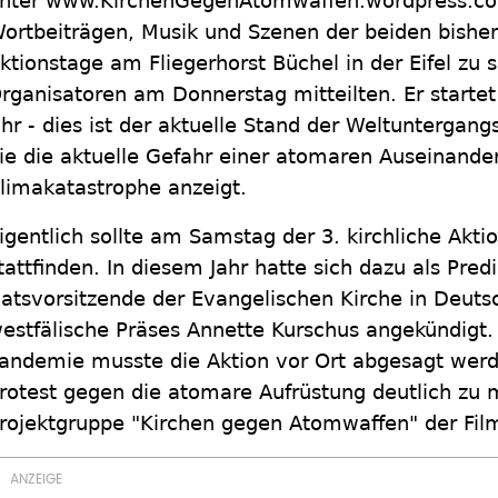
nter www.KirchenGegenAtomwaffen.wordpress.com
ortbeiträgen, Musik und Szenen der beiden bisher
ktionstage am Fliegerhorst Büchel in der Eifel zu 
rganisatoren am Donnerstag mitteilten. Er start
hr - dies ist der aktuelle Stand der Weltuntergan
ie die aktuelle Gefahr einer atomaren Auseinande
limakatastrophe anzeigt.
igentlich sollte am Samstag der 3. kirchliche Akti
tattfinden. In diesem Jahr hatte sich dazu als Predi
atsvorsitzende der Evangelischen Kirche in Deuts
estfälische Präses Annette Kurschus angekündigt
andemie musste die Aktion vor Ort abgesagt wer
rotest gegen die atomare Aufrüstung deutlich zu
rojektgruppe "Kirchen gegen Atomwaffen" der Film