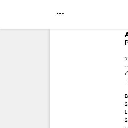
Direkt
zum
Inhalt
0
Home
B
S
L
S