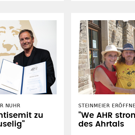
ER NUHR
STEINMEIER ERÖFFN
ntisemit zu
"We AHR stron
uselig"
des Ahrtals