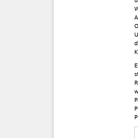
u
W
A
O
U
d
K
E
s
R
w
P
P
P