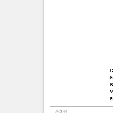
D
F
B
W
F