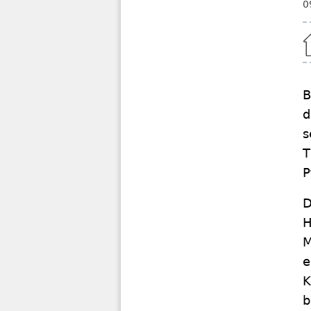
0
Home
B
d
s
T
P
D
H
M
e
K
b