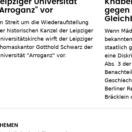
Leipziger Universität
Knabe
"Arroganz" vor
gegen
Gleich
m Streit um die Wiederaufstellung
er historischen Kanzel der Leipziger
Wenn Mäd
niversitätskirche wirft der Leipziger
bekannten
homaskantor Gotthold Schwarz der
staatlich 
niversität "Arroganz" vor.
eine Diskr
Abs. 3 der
Benachtei
Geschlecht
Berliner 
Bräcklein