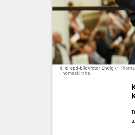
© epd-bild/Peter Endig
Thoman
Thomaskirche.
D
a