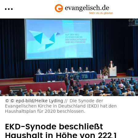
Direkt
zum
Inhalt
© epd-bild/Heike Lyding
Die Synode der
Evangelischen Kirche in Deutschland (EKD) hat den
Haushaltsplan für 2020 beschlossen.
EKD-Synode beschließt
Haushalt in Höhe von 222,1