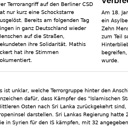
Verbr
er Terrorangriff auf den Berliner CSD
at nur kurz eine Schockstarre
Am 18. Ja
usgelöst. Bereits am folgenden Tag
ein Asylb
ingen in ganz Deutschland wieder
Zehn Mens
enschen auf die Straßen,
zum Teil s
ekundeten ihre Solidarität. Mathis
Hinterblie
ckert hat ihre Stimmen
begreifen,
okumentiert.
wurde.
s ist unklar, welche Terrorgruppe hinter den Ansch
nzeichen dafür, dass Kämpfer des "Islamischen St
ittleren Osten nach Sri Lanka zurückgekehrt sind,
ropeninsel darstellen. Sri Lankas Regierung hatte 
ie in Syrien für den IS kämpfen, mit 32 angegebe