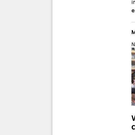
i
e
M
N