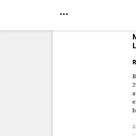
Direkt
zum
Inhalt
R
B
2
a
e
b
2