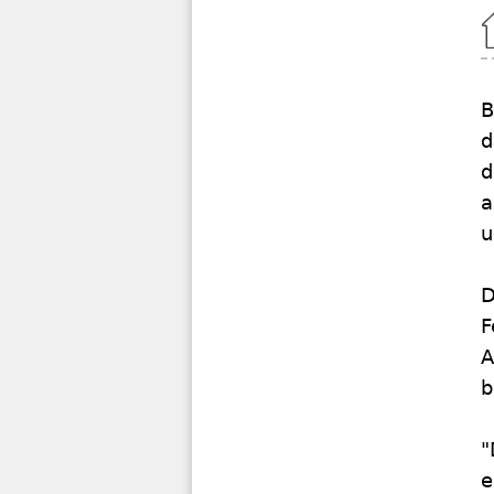
Home
B
d
d
a
u
D
F
A
b
"
e