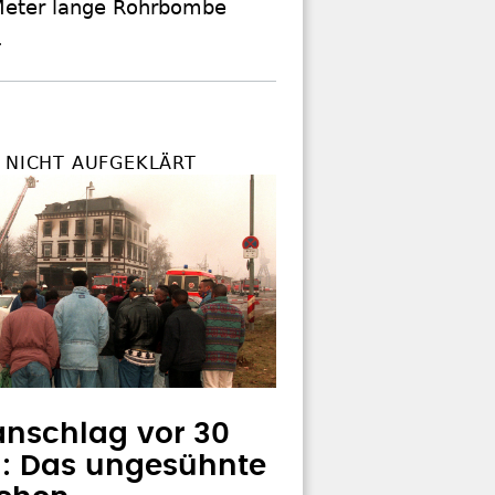
 Meter lange Rohrbombe
.
E NICHT AUFGEKLÄRT
nschlag vor 30
: Das ungesühnte