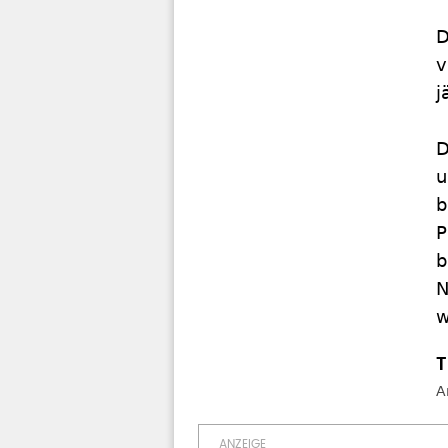
D
v
j
D
u
b
P
b
N
w
A