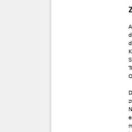
A
d
d
K
S
T
O
D
z
N
e
m