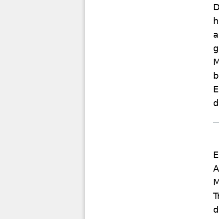
D
h
a
g
M
b
E
d
E
A
M
T
d