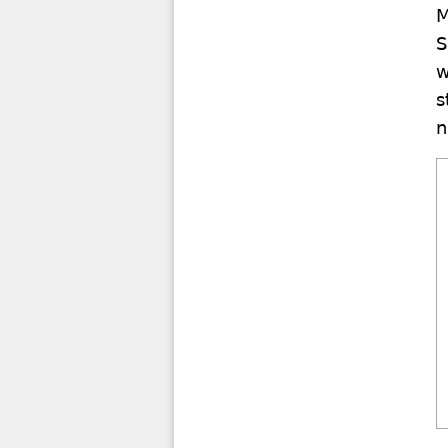
M
S
w
s
n