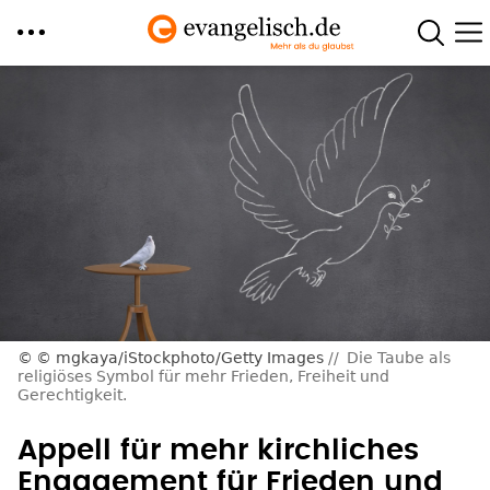
Direkt
zum
Inhalt
© mgkaya/iStockphoto/Getty Images
Die Taube als
religiöses Symbol für mehr Frieden, Freiheit und
Gerechtigkeit.
Appell für mehr kirchliches
Engagement für Frieden und