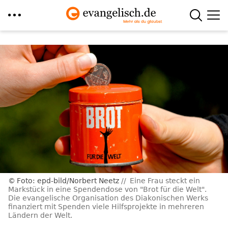
Direkt
zum
Inhalt
Foto: epd-bild/Norbert Neetz
Eine Frau steckt ein
Markstück in eine Spendendose von "Brot für die Welt".
Die evangelische Organisation des Diakonischen Werks
finanziert mit Spenden viele Hilfsprojekte in mehreren
Ländern der Welt.