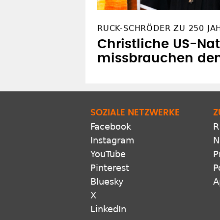
RUCK-SCHRÖDER ZU 250 JA
Christliche US-Nat
missbrauchen de
SOZIALE NETZWERKE
Z
Facebook
R
Instagram
N
YouTube
P
Pinterest
P
Bluesky
A
X
LinkedIn