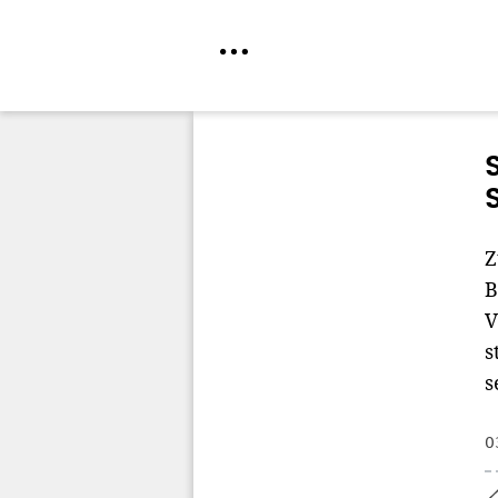
Direkt
zum
Inhalt
Z
B
V
s
s
0
Home