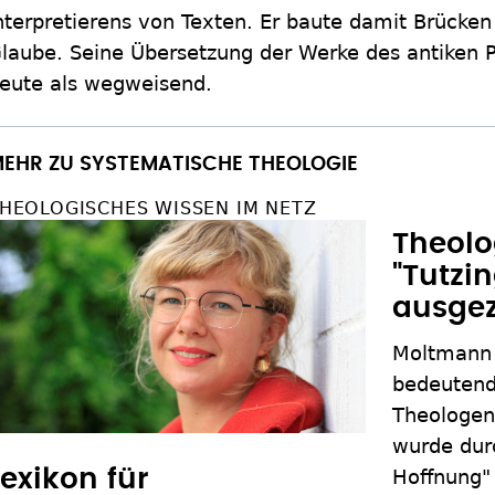
nterpretierens von Texten. Er baute damit Brücke
laube. Seine Übersetzung der Werke des antiken Ph
eute als wegweisend.
EHR ZU SYSTEMATISCHE THEOLOGIE
HEOLOGISCHES WISSEN IM NETZ
Theol
"Tutzi
ausgez
Moltmann g
bedeutend
Theologen 
wurde dur
Lexikon für
Hoffnung" 