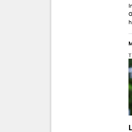
I
G
h
M
T