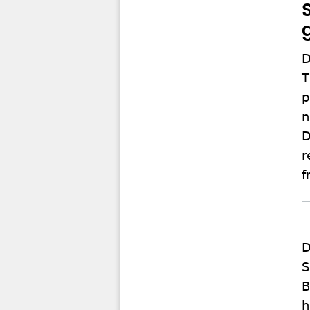
D
T
p
n
D
r
f
D
S
B
h