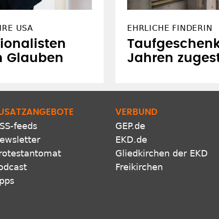
HRE USA
EHRLICHE FINDERIN
ionalisten
Taufgeschenk
n Glauben
Jahren zugest
USATZANGEBOTE
VERBUND
SS-feeds
GEP.de
ewsletter
EKD.de
rotestantomat
Gliedkirchen der EKD
odcast
Freikirchen
pps