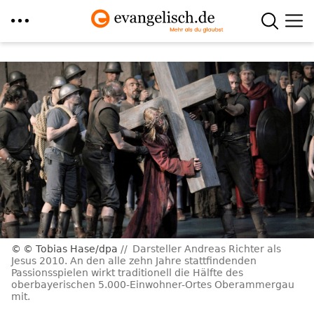
Direkt
zum
Inhalt
© Tobias Hase/dpa
Darsteller Andreas Richter als
Jesus 2010. An den alle zehn Jahre stattfindenden
Passionsspielen wirkt traditionell die Hälfte des
oberbayerischen 5.000-Einwohner-Ortes Oberammergau
mit.