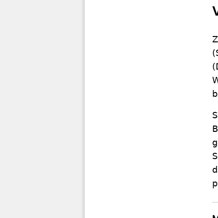
Z
(
(
W
b
S
B
g
S
d
p