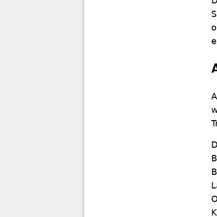
D
S
o
e
A
w
T
D
B
B
L
O
K