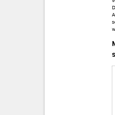
W
D
A
s
w