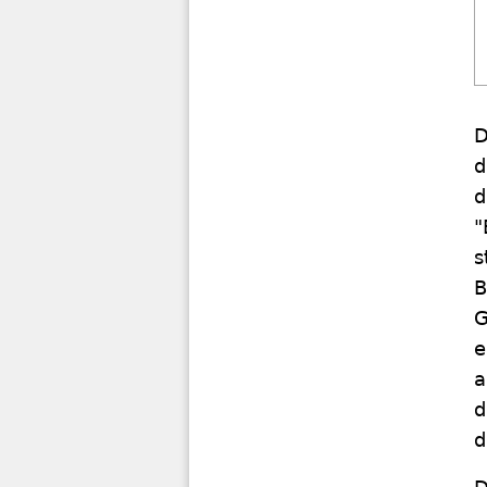
D
d
d
"
s
B
G
e
a
d
d