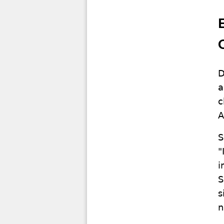
D
a
c
A
S
"
i
S
s
n