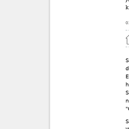
k
0
Home
S
d
E
h
S
n
"
S