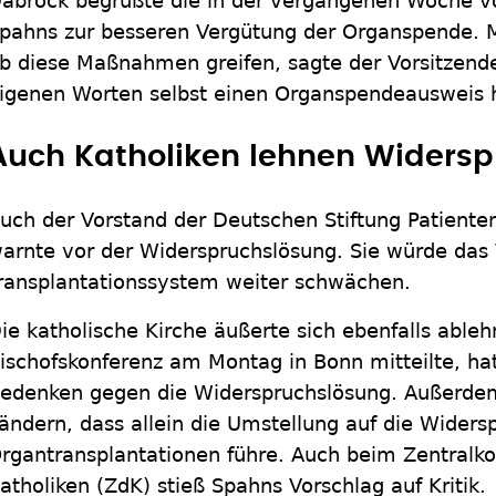
abrock begrüßte die in der vergangenen Woche vo
pahns zur besseren Vergütung der Organspende. 
b diese Maßnahmen greifen, sagte der Vorsitzende
igenen Worten selbst einen Organspendeausweis 
Auch Katholiken lehnen Widers
uch der Vorstand der Deutschen Stiftung Patiente
arnte vor der Widerspruchslösung. Sie würde das 
ransplantationssystem weiter schwächen.
ie katholische Kirche äußerte sich ebenfalls able
ischofskonferenz am Montag in Bonn mitteilte, hat
edenken gegen die Widerspruchslösung. Außerdem
ändern, dass allein die Umstellung auf die Widers
rgantransplantationen führe. Auch beim Zentralk
atholiken (ZdK) stieß Spahns Vorschlag auf Kritik.