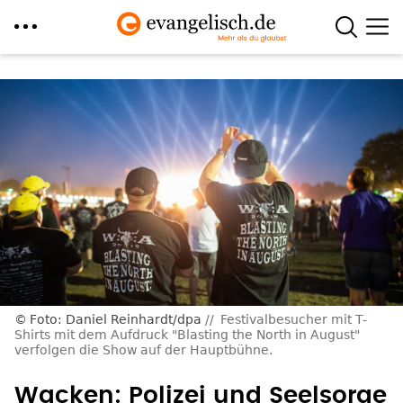
Direkt
zum
Inhalt
Foto: Daniel Reinhardt/dpa
Festivalbesucher mit T-
Shirts mit dem Aufdruck "Blasting the North in August"
verfolgen die Show auf der Hauptbühne.
Wacken: Polizei und Seelsorge