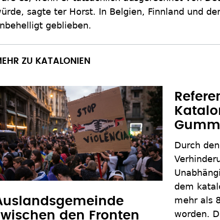
ürde, sagte ter Horst. In Belgien, Finnland und d
nbehelligt geblieben.
EHR ZU KATALONIEN
Refere
Katalon
Gummi
Durch den 
Verhinder
Unabhängi
dem katalo
Auslandsgemeinde
mehr als 
worden. Di
zwischen den Fronten