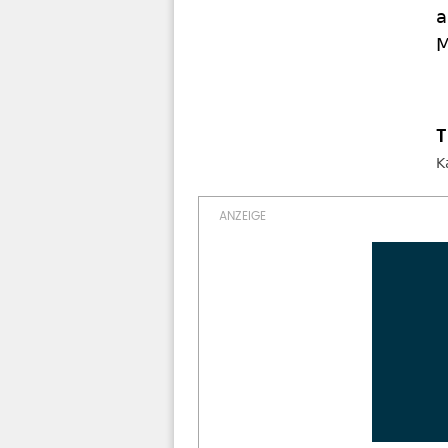
a
M
K