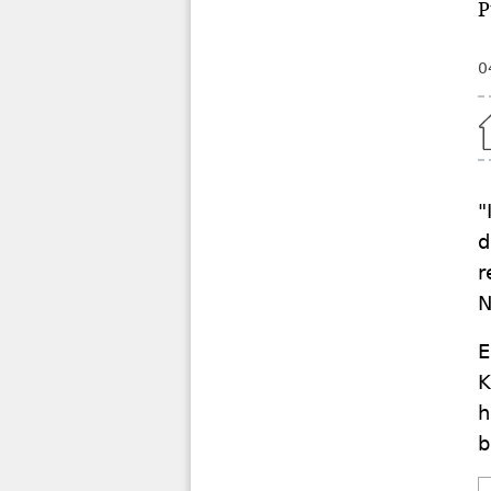
P
0
Home
"
d
r
N
E
K
h
b