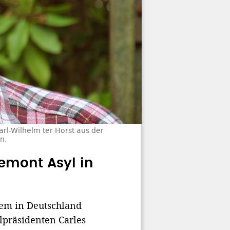
arl-Wilhelm ter Horst aus der
n.
demont Asyl in
dem in Deutschland
präsidenten Carles