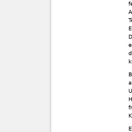
f
A
T
E
D
e
d
k
B
a
U
H
f
K
E