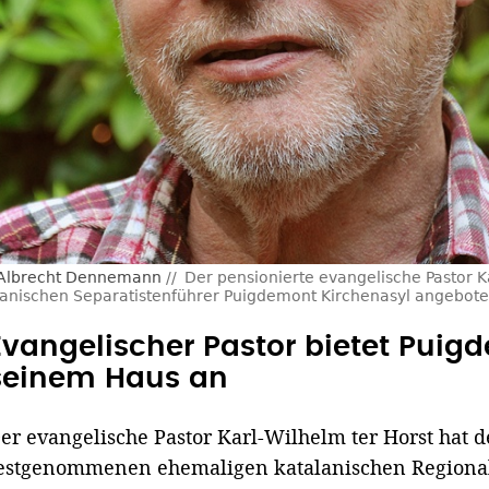
/Albrecht Dennemann
Der pensionierte evangelische Pastor K
anischen Separatistenführer Puigdemont Kirchenasyl angebote
Evangelischer Pastor bietet Puig
seinem Haus an
er evangelische Pastor Karl-Wilhelm ter Horst hat 
estgenommenen ehemaligen katalanischen Regional