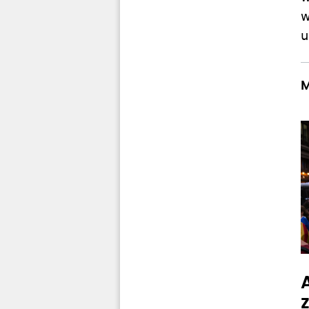
w
u
M