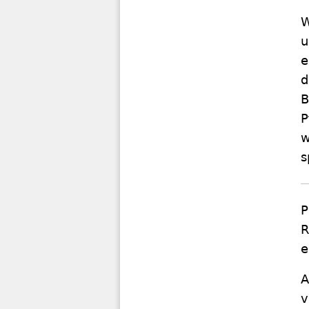
W
u
e
d
B
P
w
s
P
R
e
A
v