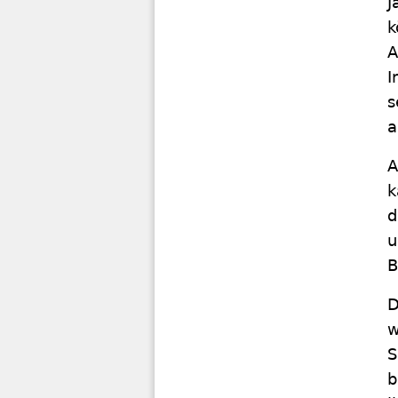
J
k
A
I
s
a
A
k
d
u
B
D
w
S
b