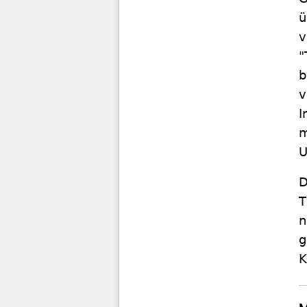
ü
v
"
b
v
I
m
U
D
T
n
g
K