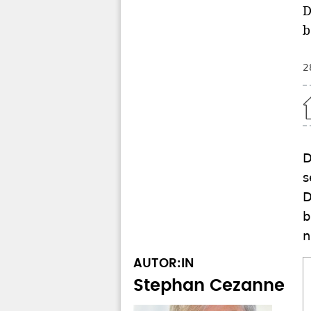
D
b
2
Home
D
s
D
b
n
AUTOR:IN
Stephan Cezanne