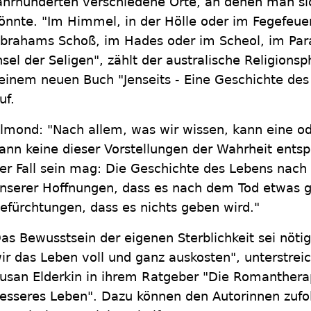
ahrhunderten verschiedene Orte, an denen man s
önnte. "Im Himmel, in der Hölle oder im Fegefeuer
brahams Schoß, im Hades oder im Scheol, im Parad
nsel der Seligen", zählt der australische Religions
einem neuen Buch "Jenseits - Eine Geschichte de
uf.
lmond: "Nach allem, was wir wissen, kann eine o
ann keine dieser Vorstellungen der Wahrheit ent
er Fall sein mag: Die Geschichte des Lebens nach
nserer Hoffnungen, dass es nach dem Tod etwas g
efürchtungen, dass es nichts geben wird."
as Bewusstsein der eigenen Sterblichkeit sei nötig
ir das Leben voll und ganz auskosten", unterstrei
usan Elderkin in ihrem Ratgeber "Die Romantherap
esseres Leben". Dazu können den Autorinnen zufol