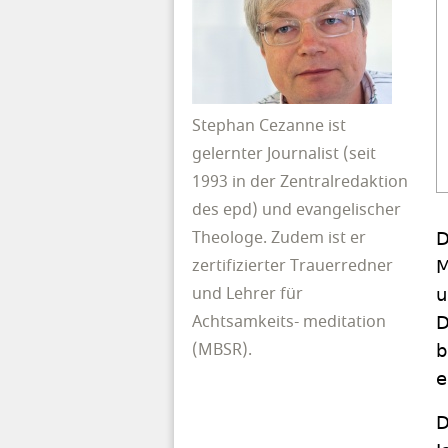
Stephan Cezanne ist
gelernter Journalist (seit
1993 in der Zentralredaktion
des epd) und evangelischer
Theologe. Zudem ist er
D
zertifizierter Trauerredner
M
und Lehrer für
u
Achtsamkeits- meditation
D
(MBSR).
b
e
D