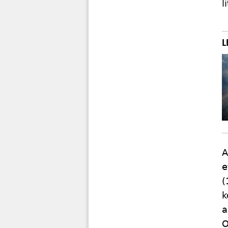
l
A
e
(
k
a
O