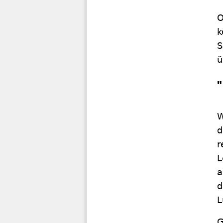
O
k
S
ü
W
d
r
L
a
d
L
G