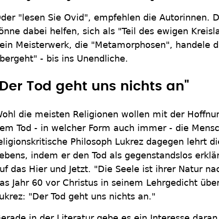
der "lesen Sie Ovid", empfehlen die Autorinnen. D
önne dabei helfen, sich als "Teil des ewigen Kreisl
ein Meisterwerk, die "Metamorphosen", handele d
bergeht" - bis ins Unendliche.
"Der Tod geht uns nichts an"
ohl die meisten Religionen wollen mit der Hoffnu
em Tod - in welcher Form auch immer - die Mensc
eligionskritische Philosoph Lukrez dagegen lehrt d
ebens, indem er den Tod als gegenstandslos erklär
uf das Hier und Jetzt. "Die Seele ist ihrer Natur na
as Jahr 60 vor Christus in seinem Lehrgedicht übe
ukrez: "Der Tod geht uns nichts an."
erade in der Literatur gebe es ein Interesse daran