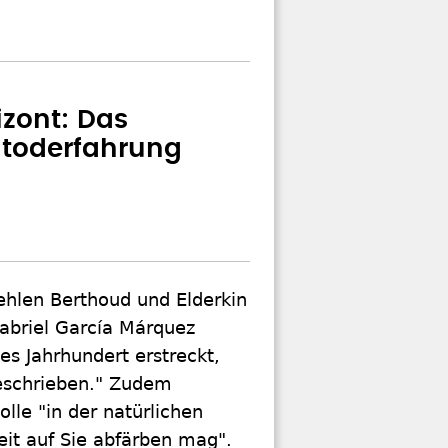
izont: Das
toderfahrung
ehlen Berthoud und Elderkin
abriel García Márquez
es Jahrhundert erstreckt,
beschrieben." Zudem
lle "in der natürlichen
eit auf Sie abfärben mag".