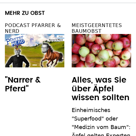
MEHR ZU OBST
PODCAST PFARRER &
MEISTGEERNTETES
NERD
BAUMOBST
"Narrer &
Alles, was Sie
Pferd"
über Äpfel
wissen sollten
Einheimisches
"Superfood" oder
"Medizin vom Baum":
Äpfel gelten Experten