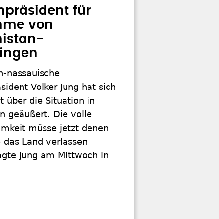
npräsident für
hme von
istan-
lingen
n-nassauische
sident Volker Jung hat sich
t über die Situation in
n geäußert. Die volle
mkeit müsse jetzt denen
e das Land verlassen
agte Jung am Mittwoch in