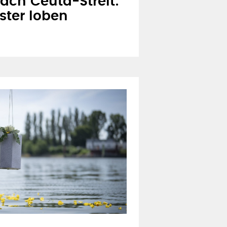
ach Ceuta-Streit:
ster loben