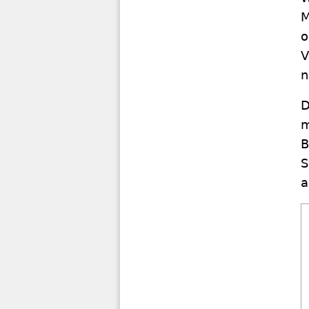
M
o
V
n
D
m
B
S
a