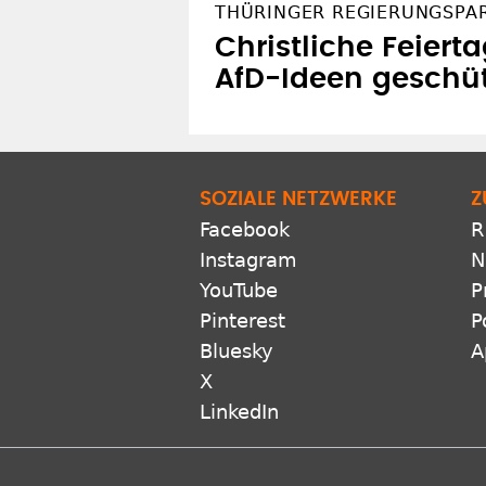
THÜRINGER REGIERUNGSPA
Christliche Feierta
AfD-Ideen geschü
SOZIALE NETZWERKE
Z
Facebook
R
Instagram
N
YouTube
P
Pinterest
P
Bluesky
A
X
LinkedIn