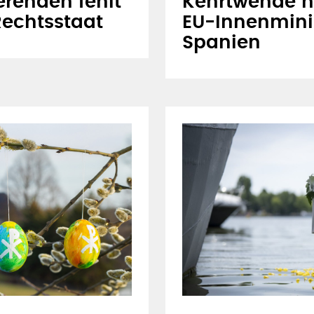
renden fehlt
Kehrtwende n
echtsstaat
EU-Innenmini
Spanien