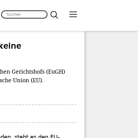
keine
chen Gerichtshofs (EuGH)
sche Union (EU).
den, steht es den EU-