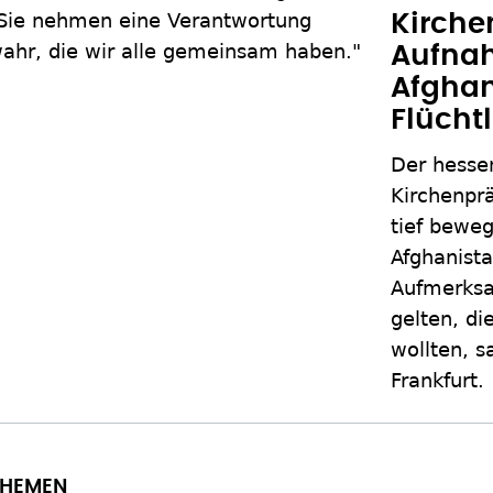
Sie nehmen eine Verantwortung
Kirche
ahr, die wir alle gemeinsam haben."
Aufna
Afghan
Flücht
Der hesse
Kirchenprä
tief beweg
Afghanista
Aufmerksa
gelten, di
wollten, s
Frankfurt.