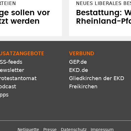
RTEIEN
NEUES LIBERALES B
ge sollen vor
Bestattung: W
tzt werden
Rheinland-Pf
USATZANGEBOTE
VERBUND
SS-feeds
GEP.de
ewsletter
EKD.de
rotestantomat
Gliedkirchen der EKD
odcast
Freikirchen
pps
Netiquette
Presse
Datenschutz
Impressum