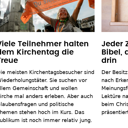
Viele Teilnehmer halten
Jeder 
dem Kirchentag die
Bibel,
Treue
drin
ie meisten Kirchentagsbesucher sind
Der Besitz
iederholungstäter. Sie suchen vor
nach Erke
llem Gemeinschaft und wollen
Meinungsf
irche mal anders erleben. Aber auch
Lektüre na
laubensfragen und politische
beim Chri
hemen stehen hoch im Kurs. Das
präsentie
ublikum ist noch immer relativ jung.