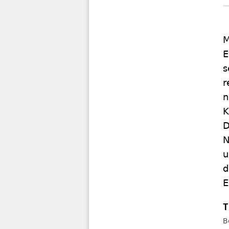
M
E
s
r
n
K
D
N
u
d
E
B