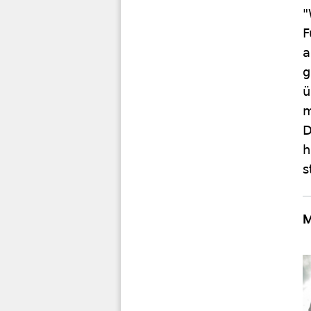
"
F
a
g
ü
m
D
h
s
M