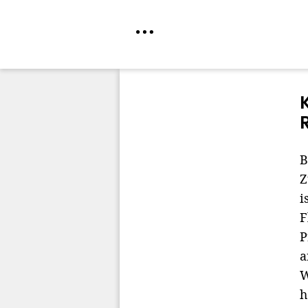
Direkt
zum
Inhalt
B
Z
i
F
P
a
W
h