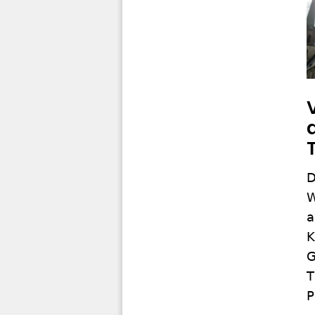
D
W
a
K
G
T
P