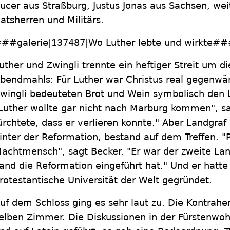
ucer aus Straßburg, Justus Jonas aus Sachsen, wei
atsherren und Militärs.
##galerie|137487|Wo Luther lebte und wirkte#
uther und Zwingli trennte ein heftiger Streit um d
bendmahls: Für Luther war Christus real gegenwärt
wingli bedeuteten Brot und Wein symbolisch den Le
Luther wollte gar nicht nach Marburg kommen", sag
ürchtete, dass er verlieren konnte." Aber Landgraf P
inter der Reformation, bestand auf dem Treffen. "
achtmensch", sagt Becker. "Er war der zweite Lan
and die Reformation eingeführt hat." Und er hatte
rotestantische Universität der Welt gegründet.
uf dem Schloss ging es sehr laut zu. Die Kontrah
elben Zimmer. Die Diskussionen in der Fürstenwo