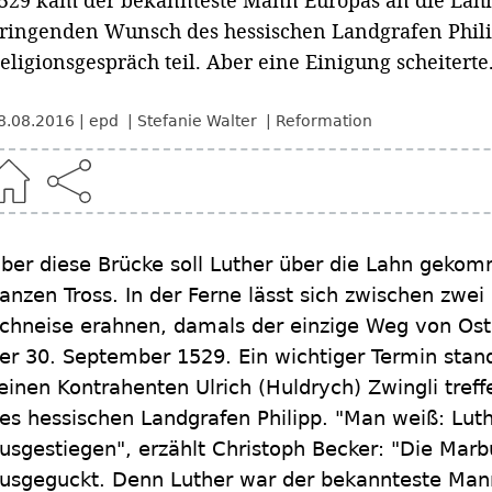
529 kam der bekannteste Mann Europas an die Lahn
ringenden Wunsch des hessischen Landgrafen Phil
eligionsgespräch teil. Aber eine Einigung scheiterte
8.08.2016
epd
Stefanie Walter
Reformation
ber diese Brücke soll Luther über die Lahn geko
anzen Tross. In der Ferne lässt sich zwischen zwei
chneise erahnen, damals der einzige Weg von Os
er 30. September 1529. Ein wichtiger Termin stand
einen Kontrahenten Ulrich (Huldrych) Zwingli tref
es hessischen Landgrafen Philipp. "Man weiß: Luth
usgestiegen", erzählt Christoph Becker: "Die Mar
usgeguckt. Denn Luther war der bekannteste Man