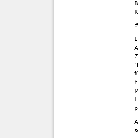
B
R
#
L
A
Z
"
f
h
M
L
p
A
s