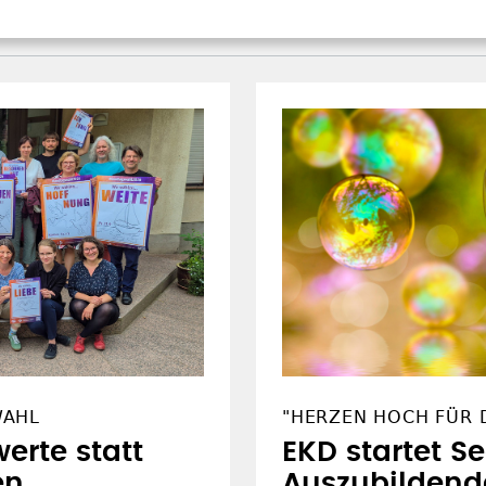
WAHL
"HERZEN HOCH FÜR D
erte statt
EKD startet S
en
Auszubildend