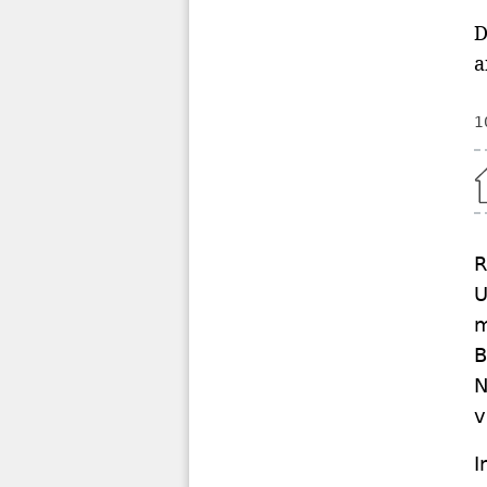
D
a
1
Home
R
U
m
B
N
v
I