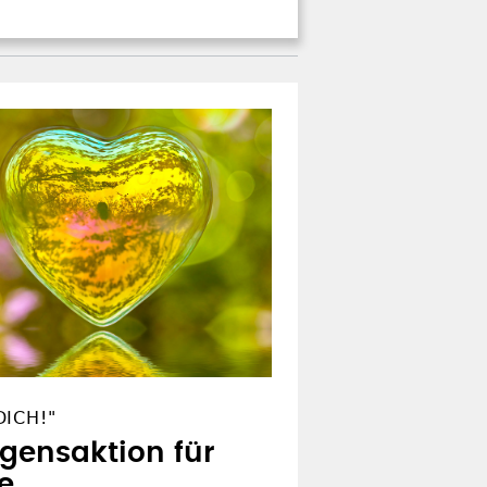
ICH!"
egensaktion für
e