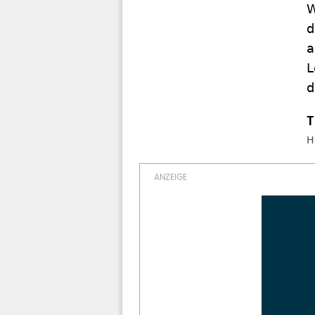
W
d
a
L
d
H