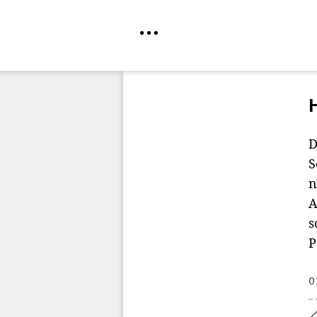
Direkt
zum
Inhalt
D
S
n
A
s
P
0
Home