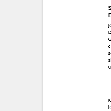
J
D
G
c
s
s
u
K
k