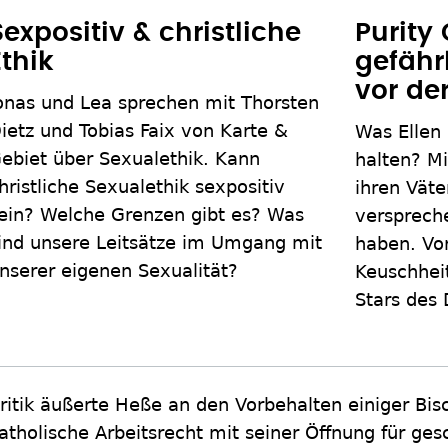
Purity
Sexpositiv & christliche
gefährl
Ethik
vor de
onas und Lea sprechen mit Thorsten
ietz und Tobias Faix von Karte &
Was Ellen 
ebiet über Sexualethik. Kann
halten? M
hristliche Sexualethik sexpositiv
ihren Väte
ein? Welche Grenzen gibt es? Was
verspreche
ind unsere Leitsätze im Umgang mit
haben. Vor
nserer eigenen Sexualität?
Keuschhei
Stars des
ritik äußerte Heße an den Vorbehalten einiger Bi
atholische Arbeitsrecht mit seiner Öffnung für ge