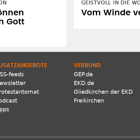
SON
GEISTVOLL IN DIE W
können
Vom Winde v
n Gott
USATZANGEBOTE
VERBUND
SS-feeds
GEP.de
ewsletter
EKD.de
rotestantomat
Gliedkirchen der EKD