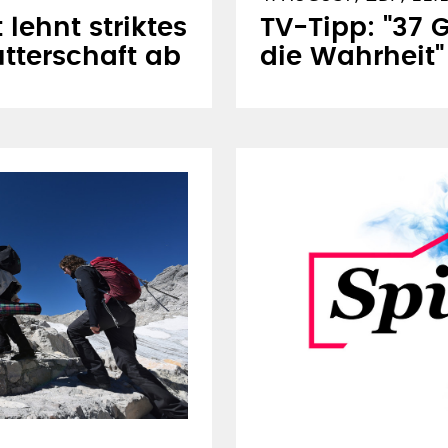
4. AUGUST, ZDF, 22.
lehnt striktes
TV-Tipp: "37 
tterschaft ab
die Wahrheit"