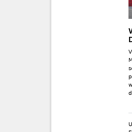
V
M
s
p
w
d
U