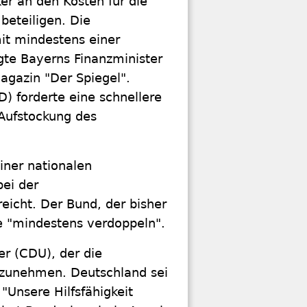
ker an den Kosten für die
beteiligen. Die
t mindestens einer
agte Bayerns Finanzminister
gazin "Der Spiegel".
) forderte eine schnellere
 Aufstockung des
iner nationalen
bei der
eicht. Der Bund, der bisher
e "mindestens verdoppeln".
er (CDU), der die
aufzunehmen. Deutschland sei
 "Unsere Hilfsfähigkeit