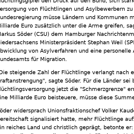
lüchtlingsgipfel den Druck auf den Bund, sich stär
ersorgung von Flüchtlingen und Asylbewerbern zu 
undesregierung müsse Ländern und Kommunen mi
illiarde Euro zusätzlich unter die Arme greifen, s
arkus Söder (CSU) dem Hamburger Nachrichtenma
iedersachsens Ministerpräsident Stephan Weil (SPD
bwicklung von Asylverfahren und eine personelle
undesamts für Migration.
Die steigende Zahl der Flüchtlinge verlangt nach e
raftanstrengung", sagte Söder. Für die Länder sei 
lüchtlingsversorgung jetzt die "Schmerzgrenze" err
ine Milliarde Euro beisteuere, müsse diese Summ
öder widersprach Unionsfraktionschef Volker Kaud
ereitschaft signalisiert hatte, mehr Flüchtlinge 
in reiches Land und christlich geprägt, betonte er: