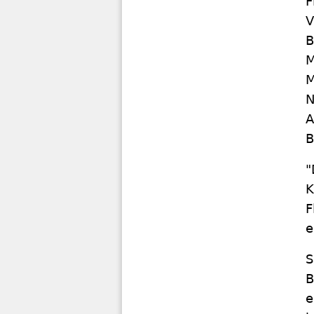
F
V
B
M
M
N
A
B
"
K
F
e
S
B
e