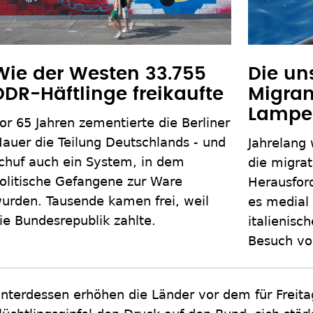
Wie der Westen 33.755
Die un
DDR-Häftlinge freikaufte
Migran
Lampe
or 65 Jahren zementierte die Berliner
auer die Teilung Deutschlands - und
Jahrelang
chuf auch ein System, in dem
die migrat
olitische Gefangene zur Ware
Herausfor
urden. Tausende kamen frei, weil
es medial
ie Bundesrepublik zahlte.
italienisc
Besuch von
nterdessen erhöhen die Länder vor dem für Freita