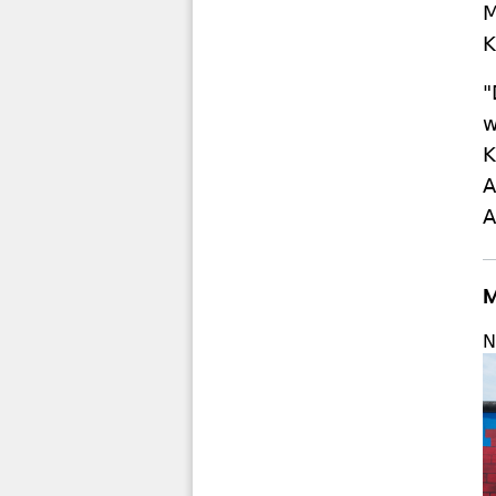
M
K
"
w
K
A
A
M
N