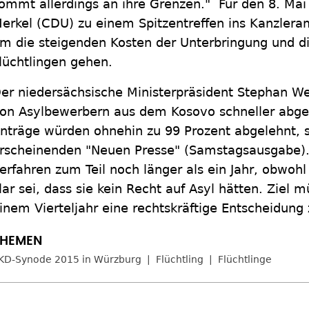
ommt allerdings an ihre Grenzen." Für den 8. Mai
erkel (CDU) zu einem Spitzentreffen ins Kanzleram
m die steigenden Kosten der Unterbringung und di
lüchtlingen gehen.
er niedersächsische Ministerpräsident Stephan Wei
on Asylbewerbern aus dem Kosovo schneller abge
nträge würden ohnehin zu 99 Prozent abgelehnt, 
rscheinenden "Neuen Presse" (Samstagsausgabe). 
erfahren zum Teil noch länger als ein Jahr, obwohl
lar sei, dass sie kein Recht auf Asyl hätten. Ziel 
inem Vierteljahr eine rechtskräftige Entscheidung
KD-Synode 2015 in Würzburg
Flüchtling
Flüchtlinge