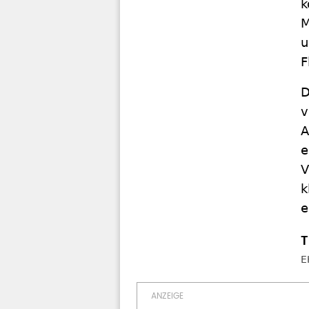
k
M
u
F
D
v
A
e
V
k
e
E