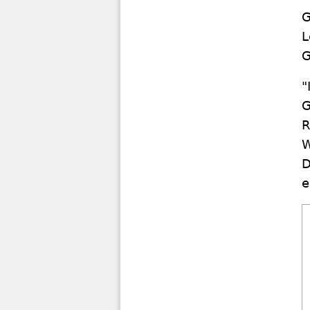
G
L
G
"
G
R
W
D
e