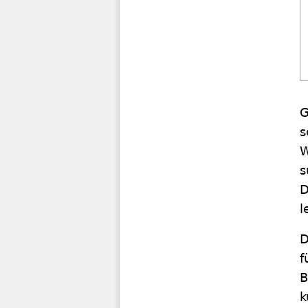
G
s
W
s
D
l
D
f
B
k