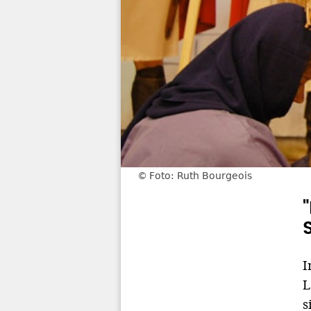
Foto: Ruth Bourgeois
I
L
s