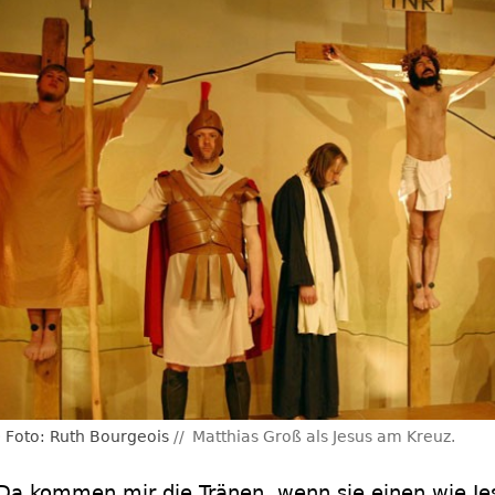
Foto: Ruth Bourgeois
Matthias Groß als Jesus am Kreuz.
Da kommen mir die Tränen, wenn sie einen wie Je