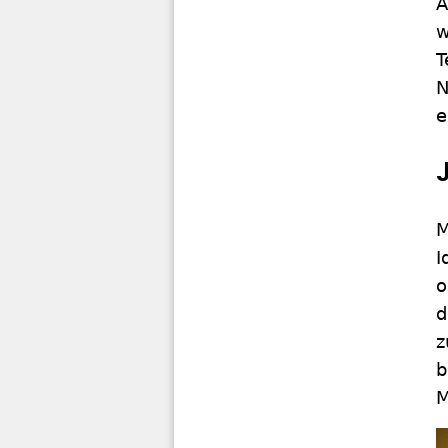
A
w
T
N
e
M
I
o
d
z
b
M