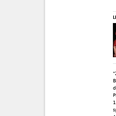
"
B
d
P
1
s