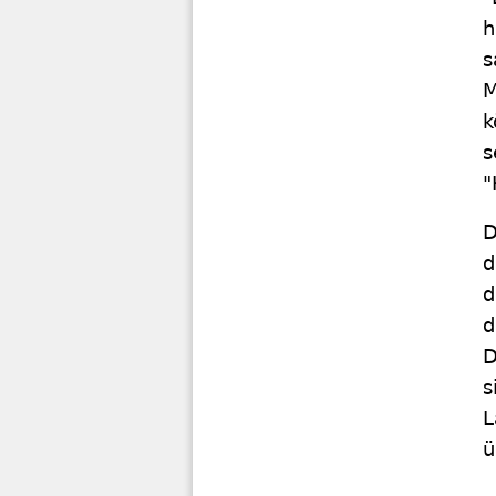
h
s
M
k
s
"
D
d
d
d
D
s
L
ü