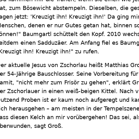
at, zum Bösewicht abstempeln. Dieselben, die ges
agen jetzt: 'Kreuzigt ihn! Kreuzigt ihn!' Da ging m
enschen, denen er nur Gutes getan hat, binnen so
önnen!" Baumgartl schüttelt den Kopf. 2010 wechse
eitdem einen Sadduzäer. Am Anfang fiel es Baum
Kreuzigt ihn! Kreuzigt ihn!" zu rufen.
er aktuelle Jesus von Zschorlau heißt Matthias Gr
er 54-Jährige Bauschlosser. Seine Vorbereitung für
amit, "nicht mehr zum Frisör zu gehen", erklärt Gro
er Zschorlauer in einen weiß-beigen Kittel. Nach v
utzend Proben ist er kaum noch aufgeregt und ka
ich herausgehen – am meisten in der Tempelszen
ass diesen Kelch an mir vorübergehen! Das sei, a
berwunden, sagt Groß.