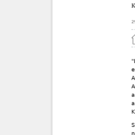
K
2
Home
"
e
A
A
a
a
K
S
n