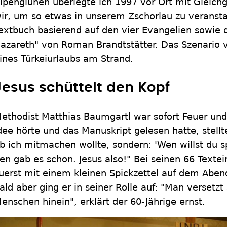
lpenglühen überlegte ich 1997 vor Ort mit Gleich
ir, um so etwas in unserem Zschorlau zu veransta
extbuch basierend auf den vier Evangelien sowie
azareth" von Roman Brandtstätter. Das Szenario 
ines Türkeiurlaubs am Strand.
Jesus schüttelt den Kopf
ethodist Matthias Baumgartl war sofort Feuer und
dee hörte und das Manuskript gelesen hatte, stellte
b ich mitmachen wollte, sondern: 'Wen willst du sp
en gab es schon. Jesus also!" Bei seinen 66 Textei
uerst mit einem kleinen Spickzettel auf dem Aben
ald aber ging er in seiner Rolle auf: "Man versetzt 
enschen hinein", erklärt der 60-Jährige ernst.