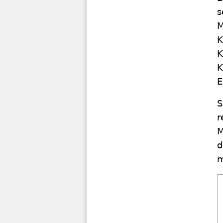
s
M
K
K
K
E
S
r
M
d
m