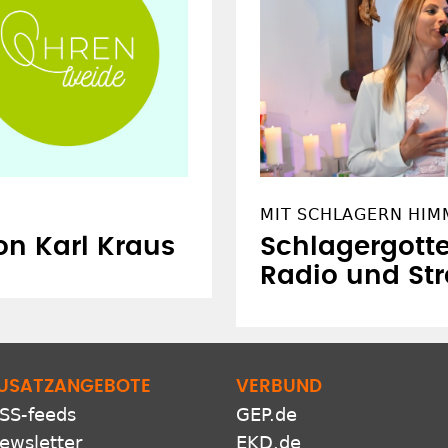
MIT SCHLAGERN HIM
Schlagergotte
von Karl Kraus
Radio und St
USATZANGEBOTE
VERBUND
SS-feeds
GEP.de
ewsletter
EKD.de