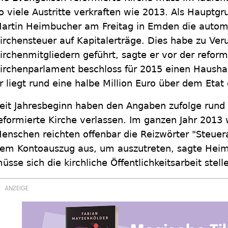
o viele Austritte verkraften wie 2013. Als Hauptg
artin Heimbucher am Freitag in Emden die automa
irchensteuer auf Kapitalerträge. Dies habe zu Ve
irchenmitgliedern geführt, sagte er vor der refor
irchenparlament beschloss für 2015 einen Haushal
r liegt rund eine halbe Million Euro über dem Etat
eit Jahresbeginn haben den Angaben zufolge rund
eformierte Kirche verlassen. Im ganzen Jahr 2013 
enschen reichten offenbar die Reizwörter "Steuer
em Kontoauszug aus, um auszutreten, sagte Hei
üsse sich die kirchliche Öffentlichkeitsarbeit stell