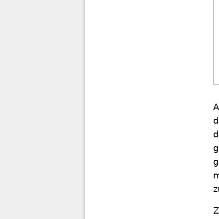
A
d
d
g
g
m
z
Z