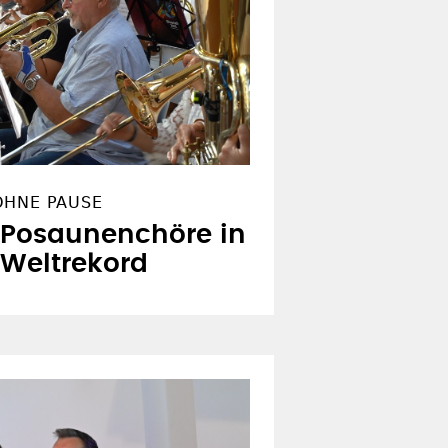
OHNE PAUSE
 Posaunenchöre in
 Weltrekord