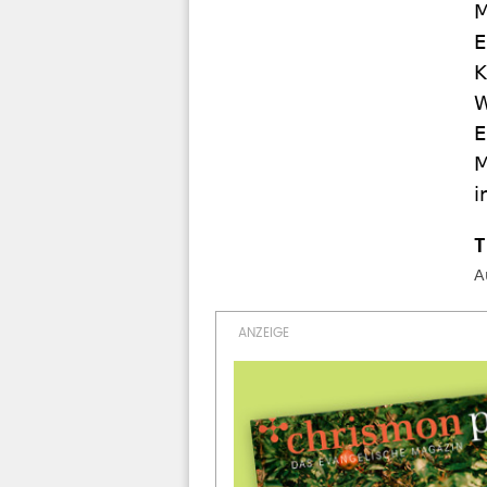
M
E
K
W
E
M
i
A