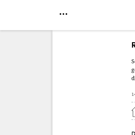
Direkt
zum
Inhalt
S
g
d
1
Home
D