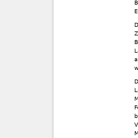
B
E
D
Z
B
L
a
w
D
L
M
F
b
V
M