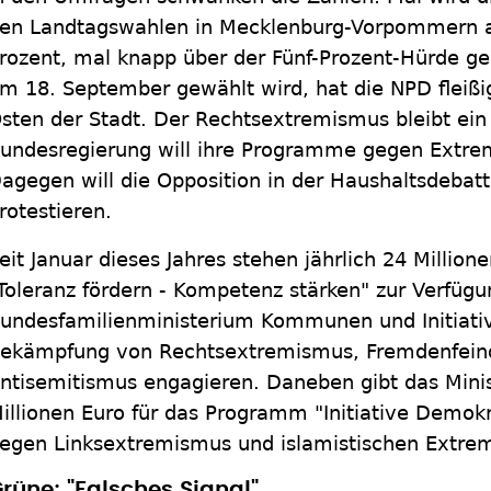
en Landtagswahlen in Mecklenburg-Vorpommern a
rozent, mal knapp über der Fünf-Prozent-Hürde ge
m 18. September gewählt wird, hat die NPD fleißig
sten der Stadt. Der Rechtsextremismus bleibt ein
undesregierung will ihre Programme gegen Extre
agegen will die Opposition in der Haushaltsdeb
rotestieren.
eit Januar dieses Jahres stehen jährlich 24 Millio
Toleranz fördern - Kompetenz stärken" zur Verfügu
undesfamilienministerium Kommunen und Initiative
ekämpfung von Rechtsextremismus, Fremdenfeind
ntisemitismus engagieren. Daneben gibt das Minis
illionen Euro für das Programm "Initiative Demokr
egen Linksextremismus und islamistischen Extrem
rüne: "Falsches Signal"