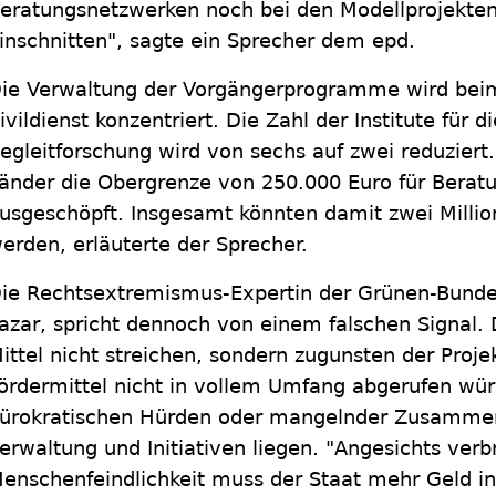
eratungsnetzwerken noch bei den Modellprojekten 
inschnitten", sagte ein Sprecher dem epd.
ie Verwaltung der Vorgängerprogramme wird beim
ivildienst konzentriert. Die Zahl der Institute für d
egleitforschung wird von sechs auf zwei reduziert
änder die Obergrenze von 250.000 Euro für Berat
usgeschöpft. Insgesamt könnten damit zwei Millio
erden, erläuterte der Sprecher.
ie Rechtsextremismus-Expertin der Grünen-Bunde
azar, spricht dennoch von einem falschen Signal. 
ittel nicht streichen, sondern zugunsten der Pro
ördermittel nicht in vollem Umfang abgerufen wü
ürokratischen Hürden oder mangelnder Zusammen
erwaltung und Initiativen liegen. "Angesichts ver
enschenfeindlichkeit muss der Staat mehr Geld i