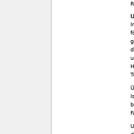
R
U
I
f
g
d
u
H
T
Ü
I
b
F
U