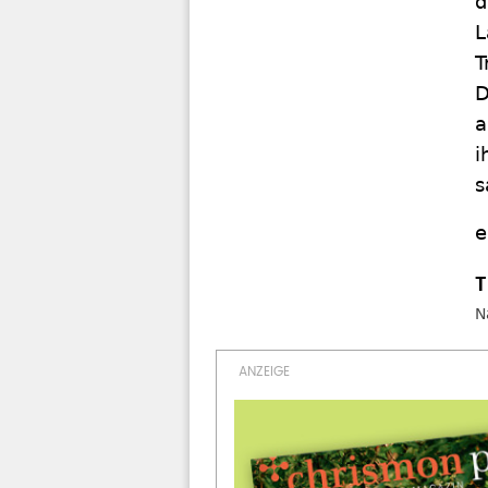
d
L
T
D
a
i
s
e
N