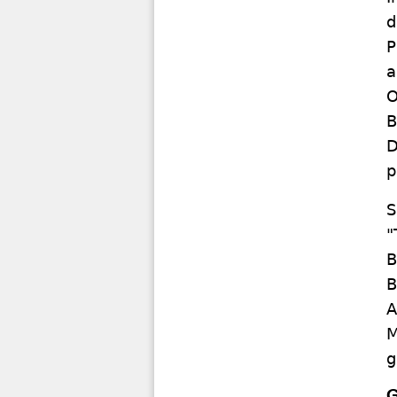
d
P
a
O
B
D
p
S
"
B
B
A
M
g
G