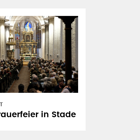
T
uerfeier in Stade