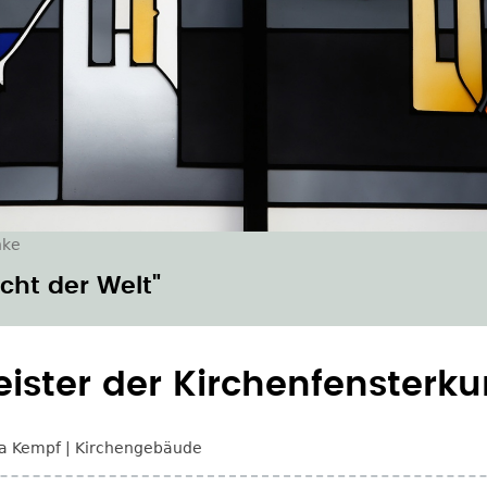
nke
cht der Welt"
eister der Kirchenfensterku
a Kempf
Kirchengebäude