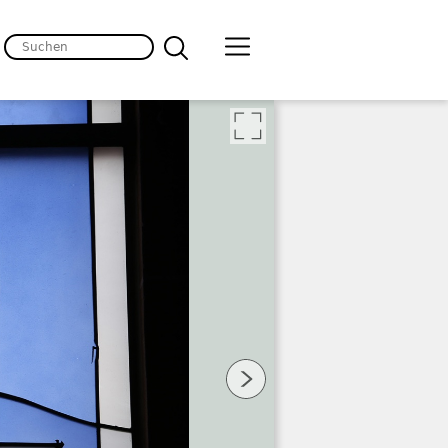
lten
 Bild