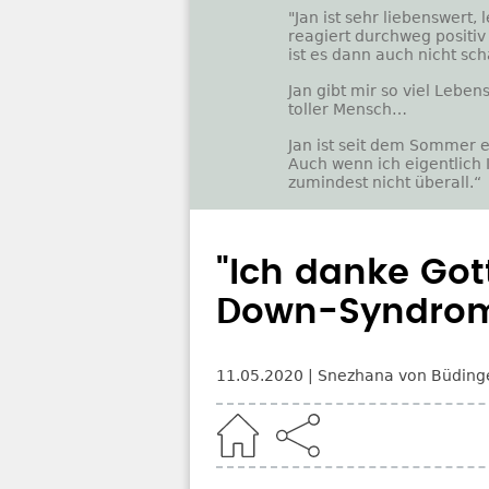
"Jan ist sehr liebenswert,
reagiert durchweg positi
ist es dann auch nicht sc
Jan gibt mir so viel Leben
toller Mensch…
Jan ist seit dem Sommer e
Auch wenn ich eigentlich I
zumindest nicht überall.“
"Ich danke Got
Down-Syndro
11.05.2020
Snezhana von Büding
Home