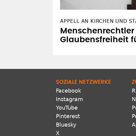
APPELL AN KIRCHEN UND ST
Menschenrechtler 
Glaubensfreiheit f
SOZIALE NETZWERKE
Z
Facebook
R
Instagram
N
YouTube
P
Pinterest
P
Bluesky
A
X