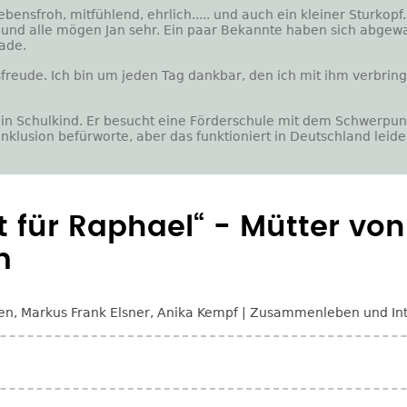
 lebensfroh, mitfühlend, ehrlich..... und auch ein kleiner Sturkop
v und alle mögen Jan sehr. Ein paar Bekannte haben sich abgew
hade.
sfreude. Ich bin um jeden Tag dankbar, den ich mit ihm verbringe
in Schulkind. Er besucht eine Förderschule mit dem Schwerpunk
nklusion befürworte, aber das funktioniert in Deutschland leider
t für Raphael“ - Mütter von
m
en
,
Markus Frank Elsner
,
Anika Kempf
Zusammenleben und Int