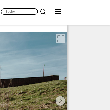
lten
 Bild