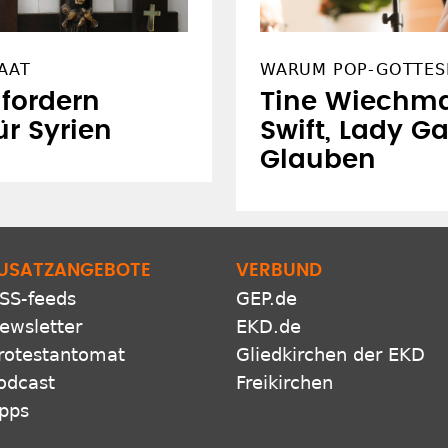
AAT
WARUM POP-GOTTES
fordern
Tine Wiechma
ür Syrien
Swift, Lady G
Glauben
USATZANGEBOTE
VERBUND
SS-feeds
GEP.de
ewsletter
EKD.de
rotestantomat
Gliedkirchen der EKD
odcast
Freikirchen
pps