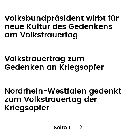
am Volkstrauertag
Volkstrauertrag zum
Gedenken an Kriegsopfer
Nordrhein-Westfalen gedenkt
zum Volkstrauertag der
Kriegsopfer
Seite 1
te Seite
nächste Seite ›
Seitennummerierung