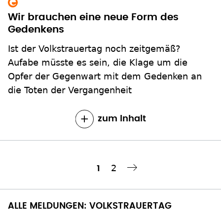
Wir brauchen eine neue Form des
Gedenkens
Ist der Volkstrauertag noch zeitgemäß?
Aufabe müsste es sein, die Klage um die
Opfer der Gegenwart mit dem Gedenken an
die Toten der Vergangenheit
zum Inhalt
Seite
2
Aktuelle
1
Nächste Seite
››
Seitennummerierung
Seite
ALLE MELDUNGEN: VOLKSTRAUERTAG