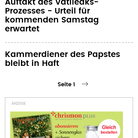
Auftakt des Vatileaks-
Prozesses - Urteil für
kommenden Samstag
erwartet
Kammerdiener des Papstes
bleibt in Haft
Seite 1
te Seite
nächste Seite ›
Seitennummerierung